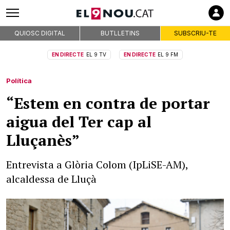
QUIOSC DIGITAL
BUTLLETINS
SUBSCRIU-TE
EN DIRECTE
EL 9 TV
EN DIRECTE
EL 9 FM
Política
“Estem en contra de portar
aigua del Ter cap al
Lluçanès”
Entrevista a Glòria Colom (IpLiSE-AM),
alcaldessa de Lluçà