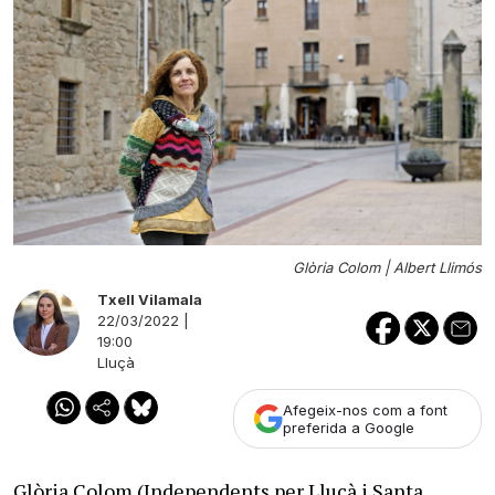
Glòria Colom |
Albert Llimós
Txell Vilamala
22/03/2022 |
19:00
Lluçà
Afegeix-nos com a font
preferida a Google
Glòria Colom (Independents per Lluçà i Santa