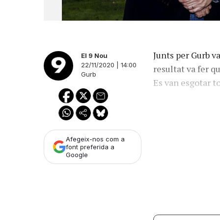
Junts per Gurb v
El 9 Nou
22/11/2020 | 14:00
resultat va fer q
Gurb
Es van esgotar t
Afegeix-nos com a
font preferida a
Google