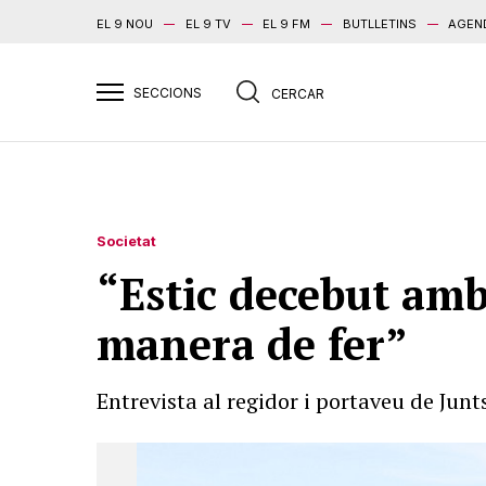
EL 9 NOU
EL 9 TV
EL 9 FM
BUTLLETINS
AGEN
Societat
“Estic decebut amb
manera de fer”
Entrevista al regidor i portaveu de Jun