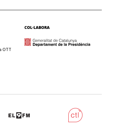
COL·LABORA
ma OTT