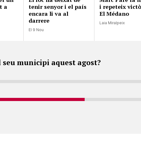
t a
tenir senyor i el país
i repeteix vict
encara li va al
El Médano
darrere
Laia Miralpeix
El 9 Nou
l seu municipi aquest agost?