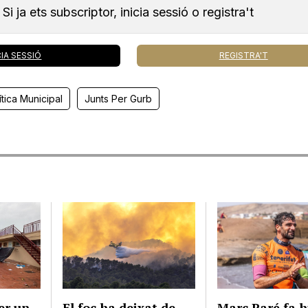
Si ja ets subscriptor, inicia sessió o registra't
CIA SESSIÓ
REGISTRA'T
ítica Municipal
Junts Per Gurb
er un
El foc ha deixat de
Marc Paré fa h