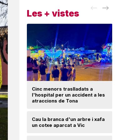
Les + vistes
Cinc menors traslladats a
l'hospital per un accident a les
Un ‘palau
atraccions de Tona
Una mone
Cau la branca d'un arbre i xafa
troballa 
un cotxe aparcat a Vic
d'excava
Lloses d