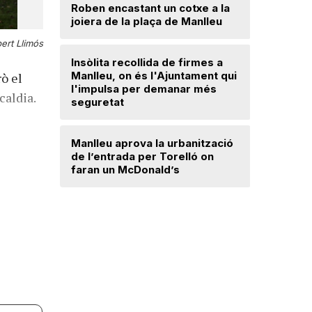
Roben encastant un cotxe a la
joiera de la plaça de Manlleu
Radiograf
Ripollès:
ert Llimós
qualificat
Insòlita recollida de firmes a
Manlleu, on és l'Ajuntament qui
ò el
l'impulsa per demanar més
El temps
caldia.
seguretat
Dos detin
Manlleu aprova la urbanització
de forma 
de l’entrada per Torelló on
d'una bot
faran un McDonald’s