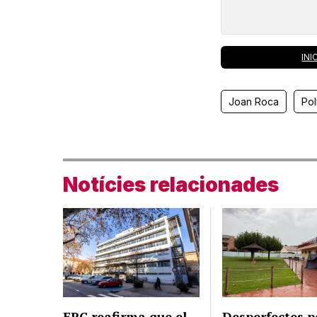
INI
Joan Roca
Pol
Notícies relacionades
ERC reafirma que el
Desperfectes p