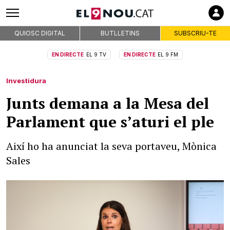
QUIOSC DIGITAL
BUTLLETINS
SUBSCRIU-TE
EN DIRECTE
EL 9 TV
EN DIRECTE
EL 9 FM
Investidura
Junts demana a la Mesa del
Parlament que s’aturi el ple
Així ho ha anunciat la seva portaveu, Mònica
Sales