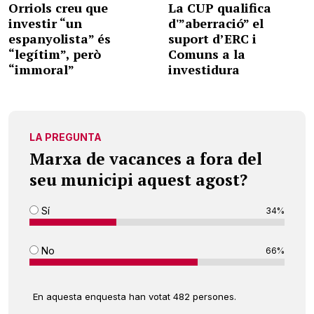
Orriols creu que
La CUP qualifica
investir “un
d'”aberració” el
espanyolista” és
suport d’ERC i
“legítim”, però
Comuns a la
“immoral”
investidura
LA PREGUNTA
Marxa de vacances a fora del
seu municipi aquest agost?
Sí
34%
No
66%
En aquesta enquesta han votat 482 persones.