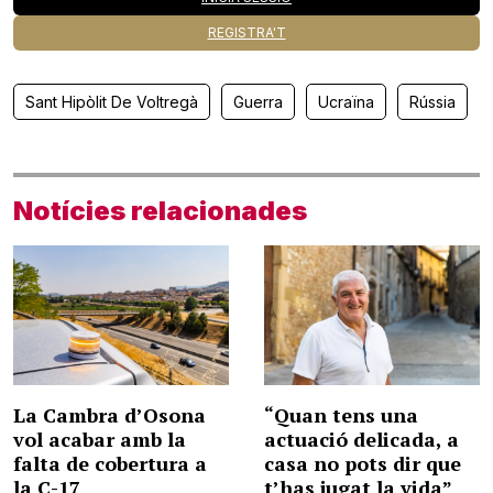
REGISTRA'T
Sant Hipòlit De Voltregà
Guerra
Ucraïna
Rússia
Notícies relacionades
La Cambra d’Osona
“Quan tens una
vol acabar amb la
actuació delicada, a
falta de cobertura a
casa no pots dir que
la C-17
t’has jugat la vida”