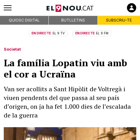
QUIOSC DIGITAL
BUTLLETINS
SUBSCRIU-TE
EN DIRECTE
EL 9 TV
EN DIRECTE
EL 9 FM
Societat
La família Lopatin viu amb
el cor a Ucraïna
Van ser acollits a Sant Hipòlit de Voltregà i
viuen pendents del que passa al seu país
d’origen, on ja ha fet 1.000 dies de l’escalada
de la guerra