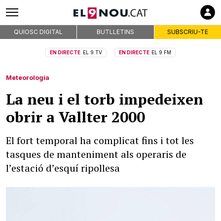
QUIOSC DIGITAL
BUTLLETINS
SUBSCRIU-TE
EN DIRECTE
EL 9 TV
EN DIRECTE
EL 9 FM
Meteorologia
La neu i el torb impedeixen
obrir a Vallter 2000
El fort temporal ha complicat fins i tot les
tasques de manteniment als operaris de
l’estació d’esquí ripollesa