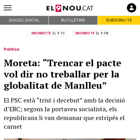
QUIOSC DIGITAL
BUTLLETINS
SUBSCRIU-TE
EN DIRECTE
EL 9 TV
EN DIRECTE
EL 9 FM
Política
Moreta: “Trencar el pacte
vol dir no treballar per la
globalitat de Manlleu”
El PSC està “trist i decebut” amb la decisió
d’ERC; segons la portaveu socialista, els
republicans li van demanar que estripés el
carnet