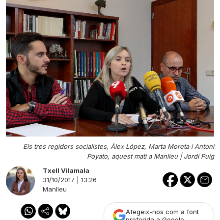
Els tres regidors socialistes, Àlex López, Marta Moreta i Antoni
Poyato, aquest matí a Manlleu |
Jordi Puig
Txell Vilamala
31/10/2017 | 13:26
Manlleu
Afegeix-nos com a font
preferida a Google