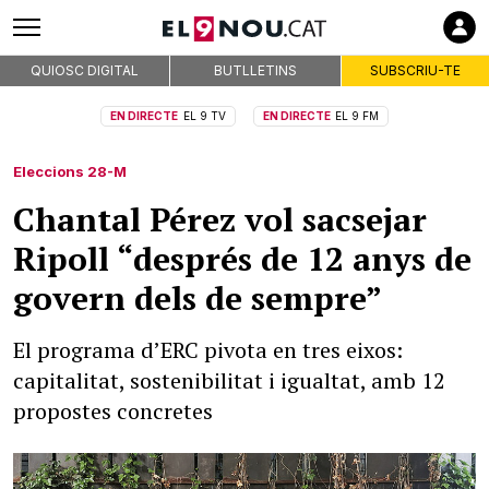
QUIOSC DIGITAL
BUTLLETINS
SUBSCRIU-TE
EN DIRECTE
EL 9 TV
EN DIRECTE
EL 9 FM
Eleccions 28-M
Chantal Pérez vol sacsejar
Ripoll “després de 12 anys de
govern dels de sempre”
El programa d’ERC pivota en tres eixos:
capitalitat, sostenibilitat i igualtat, amb 12
propostes concretes