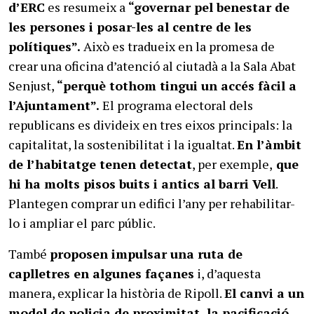
d’ERC
es resumeix a
“governar pel benestar de
les persones i posar-les al centre de les
polítiques”.
Això es tradueix en la promesa de
crear una oficina d’atenció al ciutadà a la Sala Abat
Senjust,
“perquè tothom tingui un accés fàcil a
l’Ajuntament”.
El programa electoral dels
republicans es divideix en tres eixos principals: la
capitalitat, la sostenibilitat i la igualtat.
En l’àmbit
de l’habitatge tenen detectat
, per exemple,
que
hi ha molts pisos buits i antics al barri Vell
.
Plantegen comprar un edifici l’any per rehabilitar-
lo i ampliar el parc públic.
També
proposen impulsar una ruta de
caplletres en algunes façanes
i, d’aquesta
manera, explicar la història de Ripoll.
El canvi a un
model de policia de proximitat, la pacificació