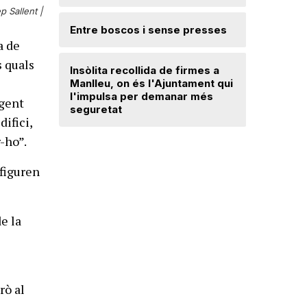
Ripollès:
p Sallent |
qualificat
Entre boscos i sense presses
a de
Desperfe
s quals
Insòlita recollida de firmes a
de vent a
Manlleu, on és l'Ajuntament qui
l'impulsa per demanar més
 gent
seguretat
Dos detin
ifici,
de forma 
d'una bot
-ho”.
nfiguren
e la
rò al