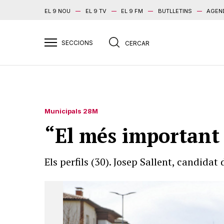
EL 9 NOU
EL 9 TV
EL 9 FM
BUTLLETINS
AGEN
Municipals 28M
“El més important s
Els perfils (30). Josep Sallent, candid