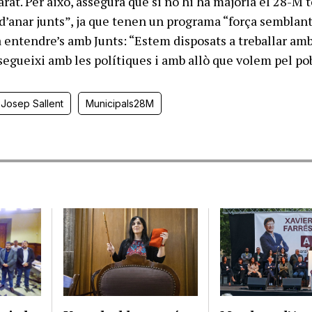
arat. Per això, assegura que si no hi ha majoria el 28-M
’anar junts”, ja que tenen un programa “força semblant
entendre’s amb Junts: “Estem disposats a treballar am
egueixi amb les polítiques i amb allò que volem pel pob
Josep Sallent
Municipals28M