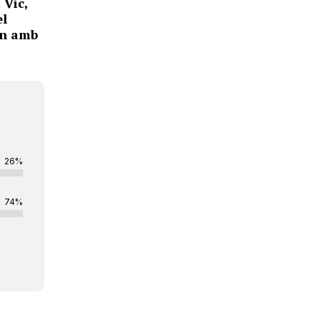
 Vic,
el
rn amb
26%
74%