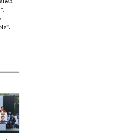
 tenen
”.
b
le”.