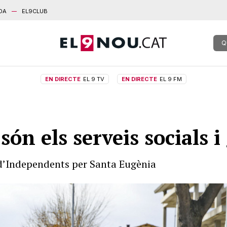
DA
EL9CLUB
Q
EN DIRECTE
EL 9 TV
EN DIRECTE
EL 9 FM
ón els serveis socials 
at d’Independents per Santa Eugènia