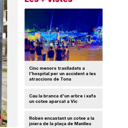
Cinc menors traslladats a
l'hospital per un accident a les
Un ‘palau
atraccions de Tona
Una mone
Cau la branca d'un arbre i xafa
troballa 
un cotxe aparcat a Vic
d'excava
Lloses d
Roben encastant un cotxe a la
joiera de la plaça de Manlleu
Radiograf