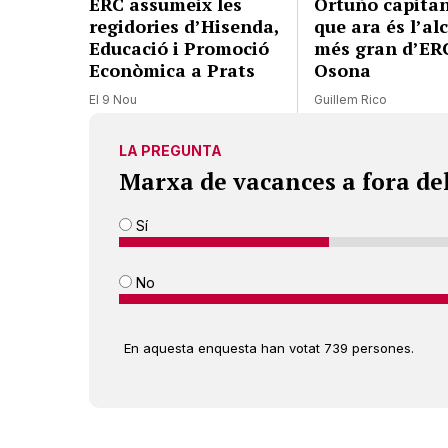
ERC assumeix les
Ortuño capitan
regidories d’Hisenda,
que ara és l’al
Educació i Promoció
més gran d’ER
Econòmica a Prats
Osona
El 9 Nou
Guillem Rico
LA PREGUNTA
Marxa de vacances a fora de
Sí
No
En aquesta enquesta han votat 739 persones.