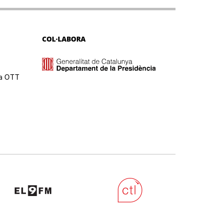
COL·LABORA
ma OTT