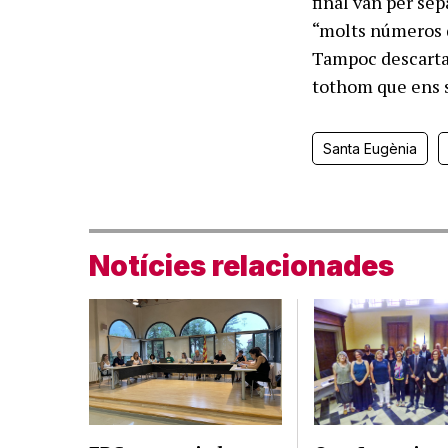
final van per sep
“molts números d
Tampoc descarta 
tothom que ens s
Santa Eugènia
Notícies relacionades