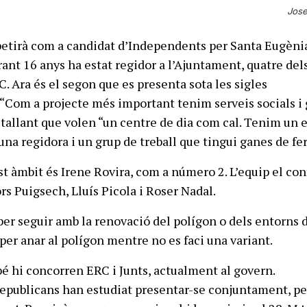
Jose
petirà com a candidat d’Independents per Santa Eugèni
rant 16 anys ha estat regidor a l’Ajuntament, quatre del
. Ara és el segon que es presenta sota les sigles
“Com a projecte més important tenim serveis socials i
tallant que volen “un centre de dia com cal. Tenim un ed
na regidora i un grup de treball que tingui ganes de fer
st àmbit és Irene Rovira, com a número 2. L’equip el co
rs Puigsech, Lluís Picola i Roser Nadal.
per seguir amb la renovació del polígon o dels entorns d
 per anar al polígon mentre no es faci una variant.
é hi concorren ERC i Junts, actualment al govern.
epublicans han estudiat presentar-se conjuntament, pe