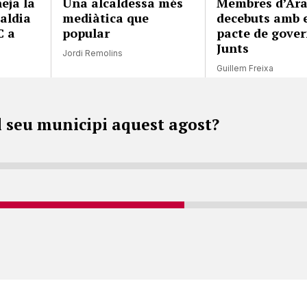
eja la
Una alcaldessa més
Membres d’Ara
caldia
mediàtica que
decebuts amb 
C a
popular
pacte de gove
Junts
Jordi Remolins
Guillem Freixa
l seu municipi aquest agost?