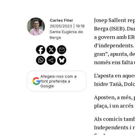
Josep Sallent re
Carles Fiter
26/05/2023 | 19:18
Berga (ISEB). Du
Santa Eugènia de
a govern amb ERC
Berga
d’independents. 
gran”, apunta, de
només ens falta u
L’aposta en aque
Afegeix-nos com a
font preferida a
Isidre Tañà, Dolo
Google
Aposten, a més, 
plaça, i un accés
Als comicis tamb
Independents i r