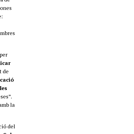
sones
e:
embres
per
icar
t de
icació
les
ses”.
 amb la
ció del