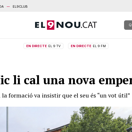
DA
EL9CLUB
Q
EN DIRECTE
EL 9 TV
EN DIRECTE
EL 9 FM
Vic li cal una nova empe
 la formació va insistir que el seu és “un vot útil”