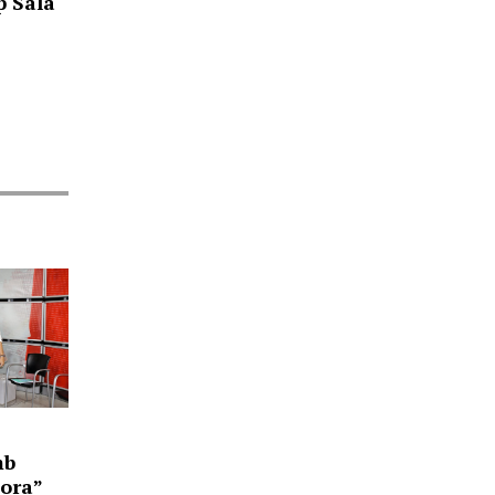
p Sala
n
mb
lora”