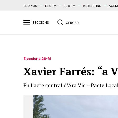
EL 9 NOU
EL 9 TV
EL 9 FM
BUTLLETINS
AGEN
Eleccions 28-M
Xavier Farrés: “a 
En l’acte central d’Ara Vic – Pacte Local