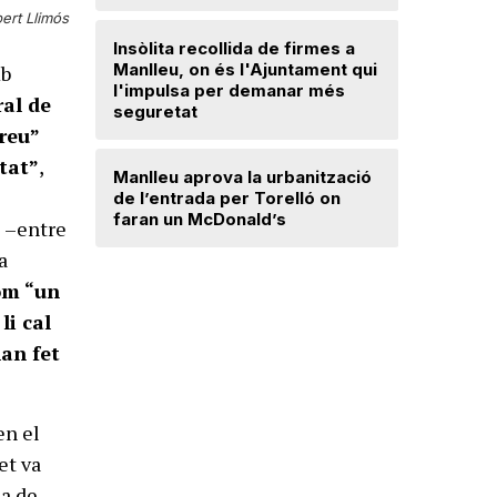
Ripollès:
ert Llimós
qualificat
Insòlita recollida de firmes a
Manlleu, on és l'Ajuntament qui
b
l'impulsa per demanar més
El temps
ral de
seguretat
reu”
Dos detin
tat”
,
Manlleu aprova la urbanització
de forma 
de l’entrada per Torelló on
d'una bot
faran un McDonald’s
s –entre
a
com “un
li cal
han fet
en el
et va
la de