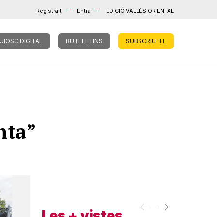
Registra't
Entra
EDICIÓ VALLÈS ORIENTAL
UIOSC DIGITAL
BUTLLETINS
SUBSCRIU-TE
nta”
Les + vistes