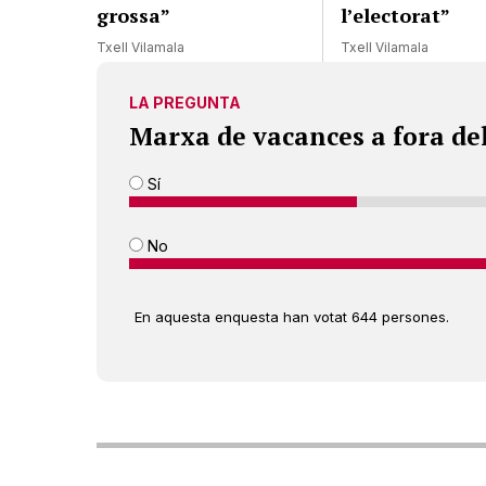
grossa”
l’electorat”
Txell Vilamala
Txell Vilamala
LA PREGUNTA
Marxa de vacances a fora de
Sí
No
En aquesta enquesta han votat 644 persones.