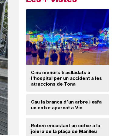
Cinc menors traslladats a
l'hospital per un accident a les
Un ‘palau
atraccions de Tona
Una mone
Cau la branca d'un arbre i xafa
troballa 
un cotxe aparcat a Vic
d'excava
Lloses d
Roben encastant un cotxe a la
joiera de la plaça de Manlleu
Radiograf