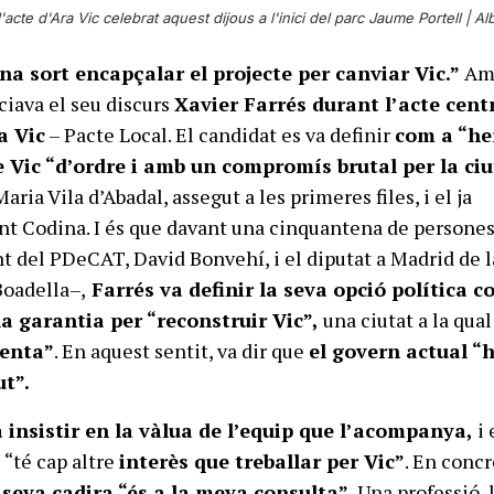
cte d'Ara Vic celebrat aquest dijous a l'inici del parc Jaume Portell |
Alb
una sort encapçalar el projecte per canviar Vic.”
Am
ciava el seu discurs
Xavier Farrés durant l’acte cent
a Vic
– Pacte Local. El candidat es va definir
com a “he
e Vic “d’ordre i amb un compromís brutal per la ciu
aria Vila d’Abadal, assegut a les primeres files, i el ja
nt Codina. I és que davant una cinquantena de persone
nt del PDeCAT, David Bonvehí, i el diputat a Madrid de l
Boadella–,
Farrés va definir la seva opció política 
 la garantia per “reconstruir Vic”,
una ciutat a la qual
enta”
. En aquest sentit, va dir que
el govern actual “
t”.
 insistir en la vàlua de l’equip que l’acompanya,
i 
s “té cap altre
interès que treballar per Vic”
. En concr
 seva cadira “és a la meva consulta”.
Una professió, 