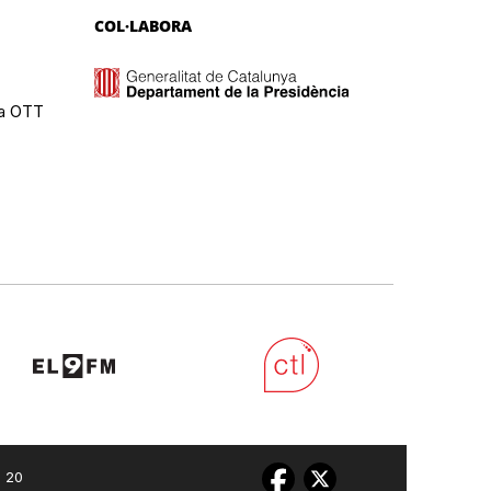
COL·LABORA
ma OTT
0 20