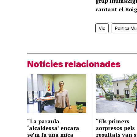
grup Inumazigh
cantant el Boig
Vic
Política Mu
Notícies relacionades
“La paraula
“Els primers
‘alcaldessa’ encara
sorpresos pels
se’m fa una mica
resultats van s