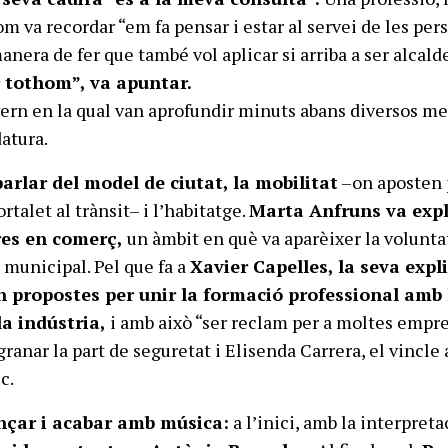
m va recordar “em fa pensar i estar al servei de les per
manera de fer que també vol aplicar si arriba a ser alcald
 tothom”, va apuntar.
ern en la qual van aprofundir minuts abans diversos m
datura.
parlar del model de ciutat, la mobilitat
–on aposten 
ortalet al trànsit– i l’habitatge.
Marta Anfruns va expl
res en comerç,
un àmbit en què va aparèixer la volunta
 municipal. Pel que fa a
Xavier Capelles, la seva expl
n propostes per unir la formació professional amb 
la indústria,
i amb això “ser reclam per a moltes empre
ranar la part de seguretat i Elisenda Carrera, el vincle
c.
nçar i acabar amb música:
a l’inici, amb la interpreta