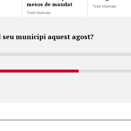
mesos de mandat
Txell Vilamala
Txell Vilamala
l seu municipi aquest agost?