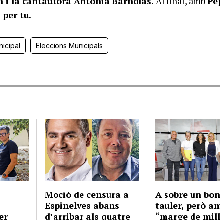
 i la cantautora Antònia Barnolas.
Al final, amb
Pe
 per tu.
nicipal
Eleccions Municipals
Moció de censura a
A sobre un bo
Espinelves abans
tauler, però a
er
d’arribar als quatre
“marge de mil