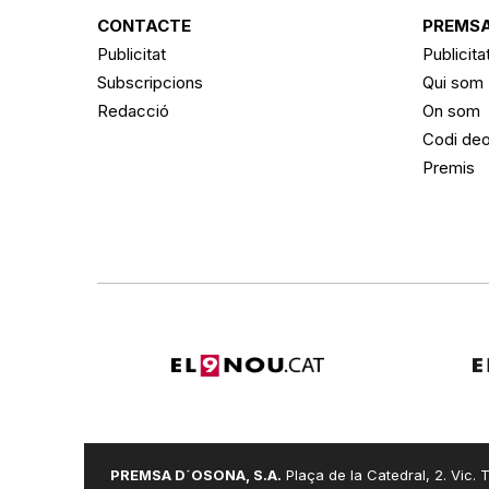
CONTACTE
PREMSA
Publicitat
Publicita
Subscripcions
Qui som
Redacció
On som
Codi deo
Premis
PREMSA D´OSONA, S.A.
Plaça de la Catedral, 2. Vic. T