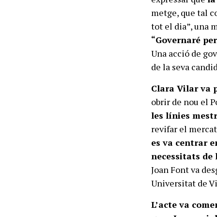
metge, que tal co
tot el dia”, una 
“Governaré per
Una acció de gov
de la seva candi
Clara Vilar va 
obrir de nou el P
les línies mest
revifar el mercat
es va centrar e
necessitats de 
Joan Font va desg
Universitat de Vi
L’acte va come