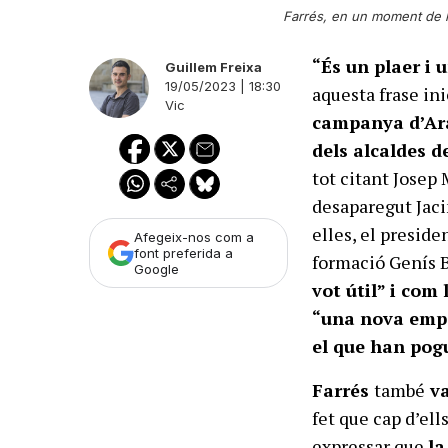
Farrés, en un moment de l'a
“És un plaer i 
Guillem Freixa
19/05/2023 | 18:30
aquesta frase ini
Vic
campanya d’Ar
dels alcaldes d
tot citant Josep M
desaparegut Jaci
elles, el preside
Afegeix-nos com a
font preferida a
formació Genís 
Google
vot útil” i com
“una nova emp
el que han pogu
Farrés
també
va
fet que cap d’ell
expressar que
la