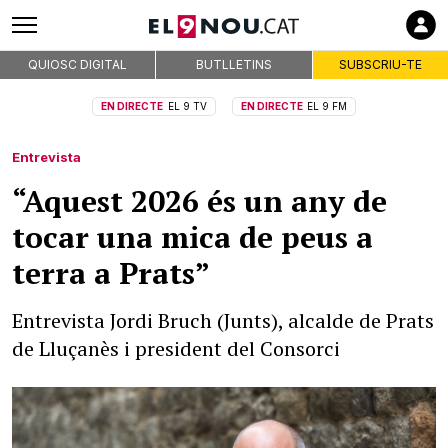
QUIOSC DIGITAL
BUTLLETINS
SUBSCRIU-TE
EN DIRECTE
EL 9 TV
EN DIRECTE
EL 9 FM
Entrevista
“Aquest 2026 és un any de
tocar una mica de peus a
terra a Prats”
Entrevista Jordi Bruch (Junts), alcalde de Prats
de Lluçanès i president del Consorci