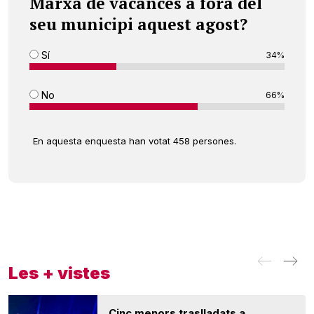
Marxa de vacances a fora del
seu municipi aquest agost?
Sí
34%
No
66%
En aquesta enquesta han votat 458 persones.
Les + vistes
Cinc menors traslladats a