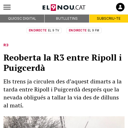
QUIOSC DIGITAL
BUTLLETINS
SUBSCRIU-TE
EN DIRECTE
EL 9 TV
EN DIRECTE
EL 9 FM
R3
Reoberta la R3 entre Ripoll i
Puigcerdà
Els trens ja circulen des d’aquest dimarts a la
tarda entre Ripoll i Puigcerdà després que la
nevada obligués a tallar la via des de dilluns
al matí.