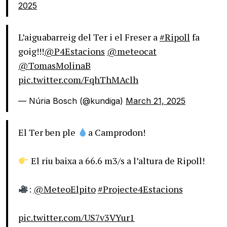
2025
L’aiguabarreig del Ter i el Freser a
#Ripoll
fa
goig!!!
@P4Estacions
@meteocat
@TomasMolinaB
pic.twitter.com/FqhThMAclh
— Núria Bosch (@kundiga)
March 21, 2025
El Ter ben ple
a Camprodon!
El riu baixa a 66.6 m3/s a l’altura de Ripoll!
:
@MeteoElpito
#Projecte4Estacions
pic.twitter.com/US7v3VYur1