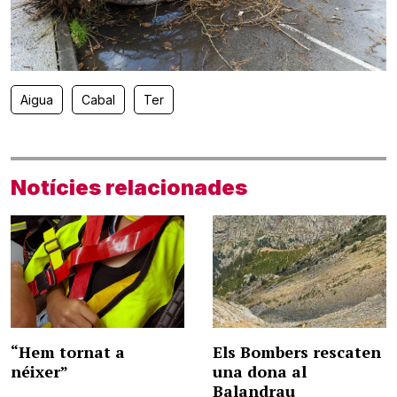
Aigua
Cabal
Ter
Notícies relacionades
“Hem tornat a
Els Bombers rescaten
néixer”
una dona al
Balandrau