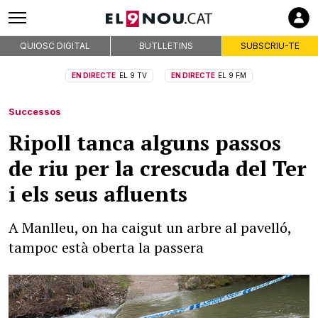
QUIOSC DIGITAL
BUTLLETINS
SUBSCRIU-TE
EN DIRECTE
EL 9 TV
EN DIRECTE
EL 9 FM
Successos
Ripoll tanca alguns passos
de riu per la crescuda del Ter
i els seus afluents
A Manlleu, on ha caigut un arbre al pavelló,
tampoc està oberta la passera