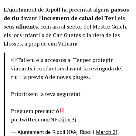
L’Ajuntament de Ripoll ha precintat alguns
passos
de riu
davant l’
increment de cabal del Ter
i els
seus
afluents
, com ara al sector del Mestre Guich,
els jocs infantils de Can Guetes o la riera de les
Llosses, a prop de can Villaura.
Tallem els accessos al Ter per protegir
vianants i conductors davant la revinguda del
riu i la previsió de noves pluges.
Prioritzem la teva seguretat.
Preguem precaució
pic.twitter.com/NFs5j1xj3j
— Ajuntament de Ripoll (@Aj_Ripoll)
March 21,