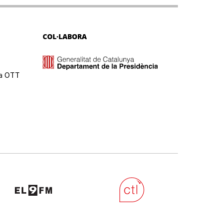
COL·LABORA
ma OTT