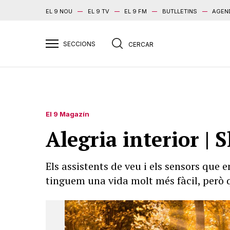
EL 9 NOU
EL 9 TV
EL 9 FM
BUTLLETINS
AGEN
El 9 Magazín
Alegria interior |
Els assistents de veu i els sensors que
tinguem una vida molt més fàcil, però q