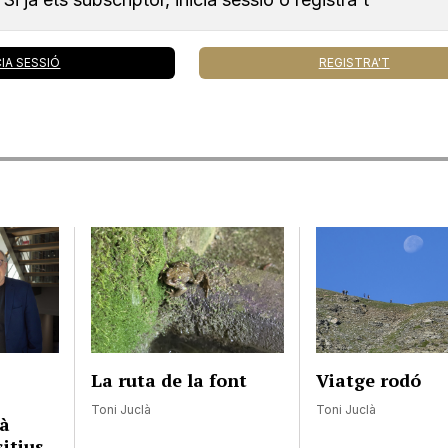
CIA SESSIÓ
REGISTRA'T
a
La ruta de la font
Viatge rodó
Toni Juclà
Toni Juclà
tà
itius