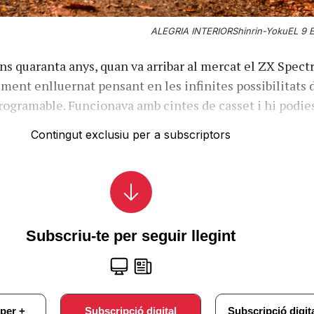
ALEGRIA INTERIORShinrin-YokuEL 9 E
ns quaranta anys, quan va arribar al mercat el ZX Spect
lment enlluernat pensant en les infinites possibilitats 
programable. Funcionava amb cintes de casset i hi podi
Contingut exclusiu per a subscriptors