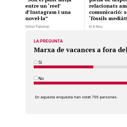
entre un ‘reel’
relacionats am
d’Instagram i una
comunicació: s
novel·la”
‘fòssils mediàt
Víctor Palomar
El 9 Nou
LA PREGUNTA
Marxa de vacances a fora de
Sí
No
En aquesta enquesta han votat 705 persones.