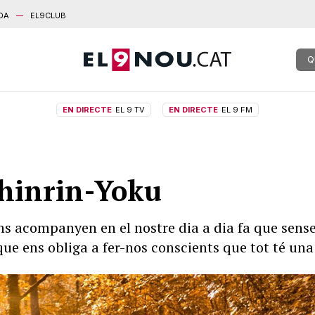
DA
EL9CLUB
Q
EN DIRECTE
EL 9 TV
EN DIRECTE
EL 9 FM
 Shinrin-Yoku
 ens acompanyen en el nostre dia a dia fa que sens
ue ens obliga a fer-nos conscients que tot té un