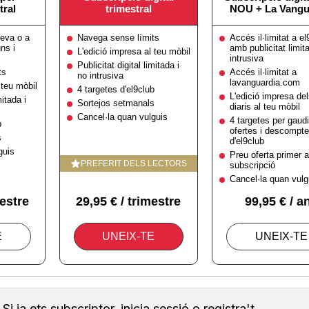
Si ja ets subscriptor, inicia sessió o registra't