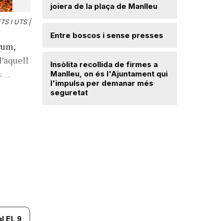
joiera de la plaça de Manlleu
Radiograf
Ripollès:
TS I UTS |
qualificat
Entre boscos i sense presses
rum,
Desperfe
d’aquell
Insòlita recollida de firmes a
de vent a
es…
Manlleu, on és l'Ajuntament qui
l'impulsa per demanar més
seguretat
Dos detin
de forma 
d'una bot