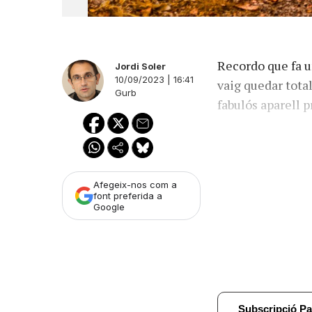
Recordo que fa u
Jordi Soler
10/09/2023 | 16:41
vaig quedar tota
Gurb
fabulós aparell 
Afegeix-nos com a
font preferida a
Google