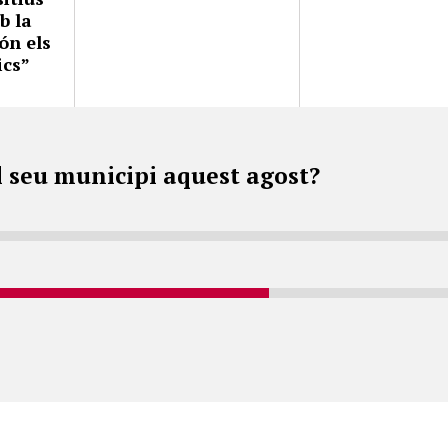
b la
ón els
ics”
l seu municipi aquest agost?