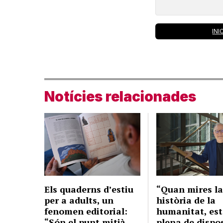
INI
Notícies relacionades
Els quaderns d’estiu
“Quan mires l
per a adults, un
història de la
fenomen editorial:
humanitat, es
“Són el punt mitjà
plena de dispos