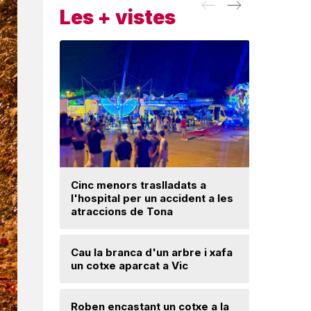
Les + vistes
Cinc menors traslladats a
l'hospital per un accident a les
Un ‘palau
atraccions de Tona
Una mone
Cau la branca d'un arbre i xafa
troballa 
un cotxe aparcat a Vic
d'excava
Lloses d
Roben encastant un cotxe a la