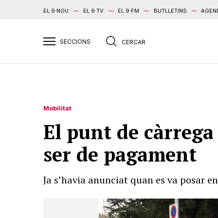
EL 9 NOU
EL 9 TV
EL 9 FM
BUTLLETINS
AGEN
Mobilitat
El punt de càrrega 
ser de pagament
Ja s’havia anunciat quan es va posar en