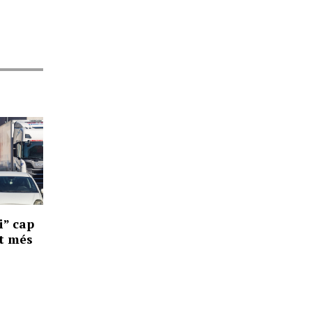
i” cap
at més