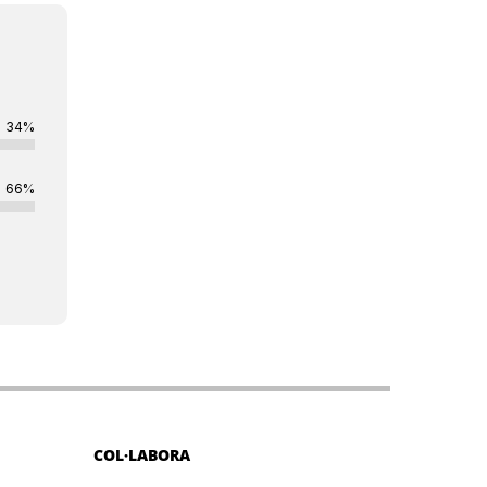
34%
66%
COL·LABORA