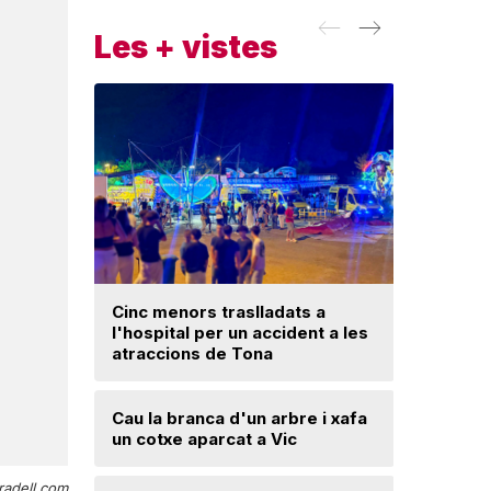
Les + vistes
Cinc menors traslladats a
Insòlita 
l'hospital per un accident a les
Manlleu, 
atraccions de Tona
l'impuls
segureta
Cau la branca d'un arbre i xafa
un cotxe aparcat a Vic
Una mone
troballa 
d'excava
radell.com