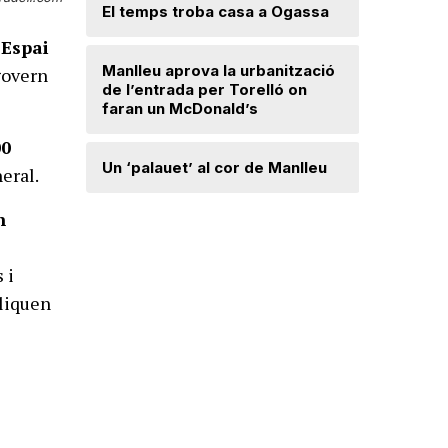
Lloses d
El temps troba casa a Ogassa
’Espai
Radiograf
Manlleu aprova la urbanització
govern
Ripollès:
de l’entrada per Torelló on
qualificat
faran un McDonald’s
00
Roben enc
Un ‘palauet’ al cor de Manlleu
eral.
joiera de
n
“Quan ten
delicada,
 i
que t’has 
pliquen