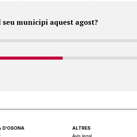
l seu municipi aquest agost?
 D’OSONA
ALTRES
t
Avís legal