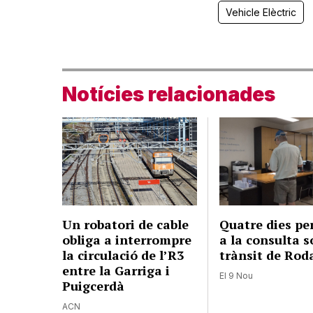
Vehicle Elèctric
Notícies relacionades
Un robatori de cable
Quatre dies pe
obliga a interrompre
a la consulta s
la circulació de l’R3
trànsit de Rod
entre la Garriga i
El 9 Nou
Puigcerdà
ACN