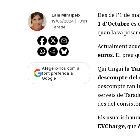
Des de l’1 de ma
Laia Miralpeix
19/05/2024 | 18:01
1 d’Octubre
és 
Taradell
quan la va posar
Actualment aque
euros.
El preu qu
Qui tingui la
Tar
Afegeix-nos com a
font preferida a
descompte del
Google
descompte tan im
serveis de Tarad
des del consistor
Els usuaris haur
EVCharge
, que 