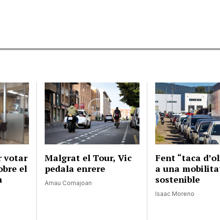
r votar
Malgrat el Tour, Vic
Fent “taca d’ol
obre el
pedala enrere
a una mobilit
a
sostenible
Arnau Comajoan
Isaac Moreno