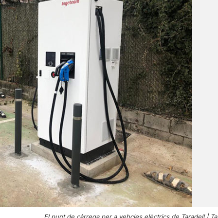
El punt de càrrega per a vehcles elèctrics de Taradell |
Ta