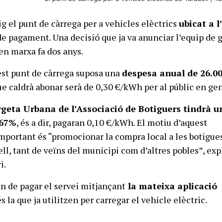
ig el punt de càrrega per a vehicles elèctrics
ubicat a l
de pagament. Una decisió que ja va anunciar l’equip de 
 en marxa fa dos anys.
st punt de càrrega suposa una
despesa anual de 26.0
e caldrà abonar serà de 0,30 €/kWh per al públic en gen
geta Urbana de l’Associació de Botiguers tindrà u
 67%
, és a dir, pagaran 0,10 €/kWh. El motiu d’aquest
portant és “promocionar la compra local a les botigues
ell, tant de veïns del municipi com d’altres pobles”, ex
i.
an de pagar el servei mitjançant
la mateixa aplicació
és la que ja utilitzen per carregar el vehicle elèctric.