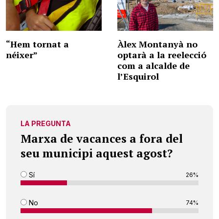
“Hem tornat a
Àlex Montanyà no
néixer”
optarà a la reelecció
com a alcalde de
l’Esquirol
LA PREGUNTA
Marxa de vacances a fora del
seu municipi aquest agost?
Sí
26%
No
74%