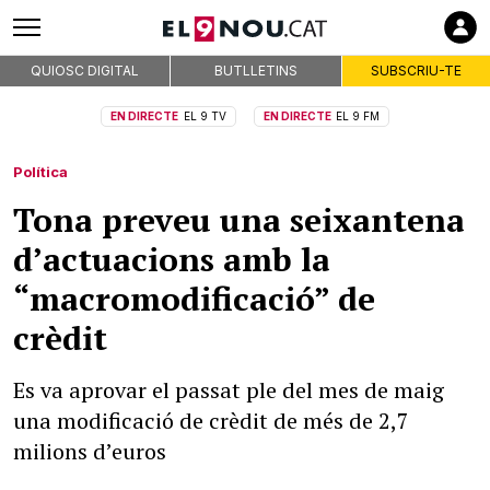
QUIOSC DIGITAL
BUTLLETINS
SUBSCRIU-TE
EN DIRECTE
EL 9 TV
EN DIRECTE
EL 9 FM
Política
Tona preveu una seixantena
d’actuacions amb la
“macromodificació” de
crèdit
Es va aprovar el passat ple del mes de maig
una modificació de crèdit de més de 2,7
milions d’euros