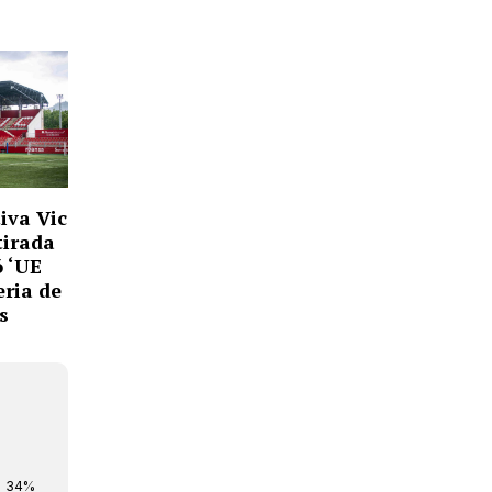
iva Vic
tirada
ó ‘UE
eria de
s
34%