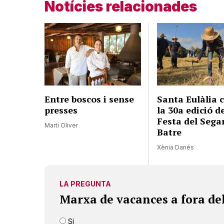
Notícies relacionades
Entre boscos i sense
Santa Eulàlia 
presses
la 30a edició d
Festa del Segar
Martí Oliver
Batre
Xènia Danés
LA PREGUNTA
Marxa de vacances a fora de
Sí