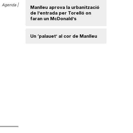
Agenda |
Radiograf
Manlleu aprova la urbanització
Ripollès:
de l’entrada per Torelló on
qualificat
faran un McDonald’s
Roben enc
Un ‘palauet’ al cor de Manlleu
joiera de
“Quan ten
delicada,
que t’has 