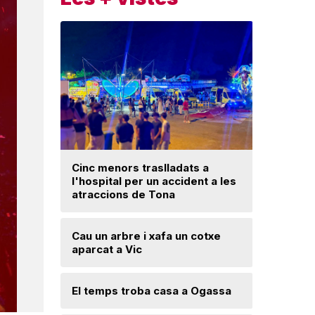
Cinc menors traslladats a
Insòlita 
l'hospital per un accident a les
Manlleu, 
atraccions de Tona
l'impuls
segureta
Cau un arbre i xafa un cotxe
aparcat a Vic
Una mone
troballa 
d'excava
Lloses d
El temps troba casa a Ogassa