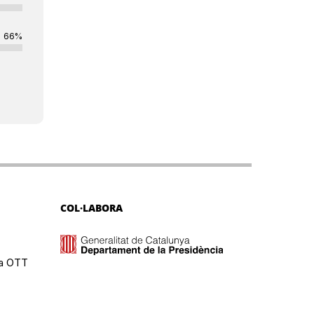
66%
COL·LABORA
ma OTT