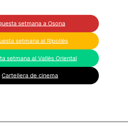
questa setmana a Osona
uesta setmana al Ripollès
a setmana al Vallès Oriental
Cartellera de cinema