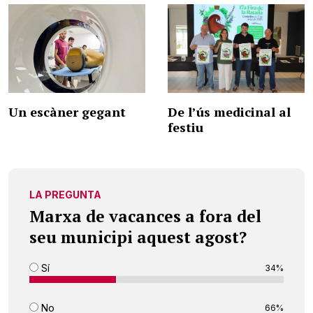
Un escàner gegant
De l’ús medicinal al
festiu
LA PREGUNTA
Marxa de vacances a fora del
seu municipi aquest agost?
Sí
34%
No
66%