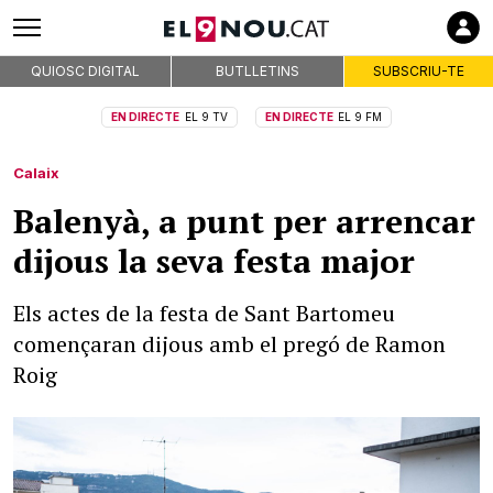
QUIOSC DIGITAL
BUTLLETINS
SUBSCRIU-TE
EN DIRECTE
EL 9 TV
EN DIRECTE
EL 9 FM
Calaix
Balenyà, a punt per arrencar
dijous la seva festa major
Els actes de la festa de Sant Bartomeu
començaran dijous amb el pregó de Ramon
Roig