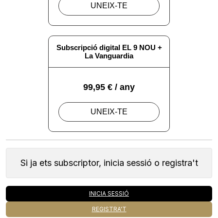
Si ja ets subscriptor, inicia sessió o registra't
INICIA SESSIÓ
REGISTRA'T