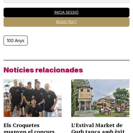
INICIA SESSIÓ
REGISTRA'T
100 Anys
Notícies relacionades
Els Croquetes
L’Estival Market de
guanyen el concurs
Gurb tanca amb èxit