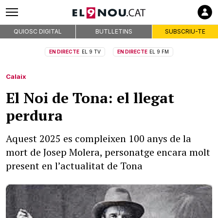
QUIOSC DIGITAL
BUTLLETINS
SUBSCRIU-TE
EN DIRECTE
EL 9 TV
EN DIRECTE
EL 9 FM
Calaix
El Noi de Tona: el llegat
perdura
Aquest 2025 es compleixen 100 anys de la
mort de Josep Molera, personatge encara molt
present en l’actualitat de Tona