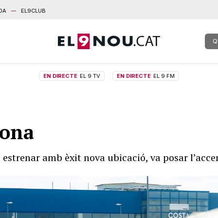
DA
EL9CLUB
Q
EN DIRECTE
EL 9 TV
EN DIRECTE
EL 9 FM
dona
a estrenar amb èxit nova ubicació, va posar l’acc