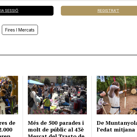
CIA SESSIÓ
REGISTRA'T
Fires I Mercats
res de
Més de 500 parades i
De Muntanyol
2.000
molt de públic al 43è
l’edat mitjana
eren
Mercat del Trasto de