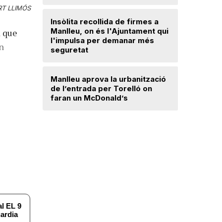
Ripollès:
T LLIMÓS
qualificat
Insòlita recollida de firmes a
Manlleu, on és l'Ajuntament qui
d que
l'impulsa per demanar més
El temps
an
seguretat
Dos detin
Manlleu aprova la urbanització
de forma 
de l’entrada per Torelló on
d'una bot
faran un McDonald’s