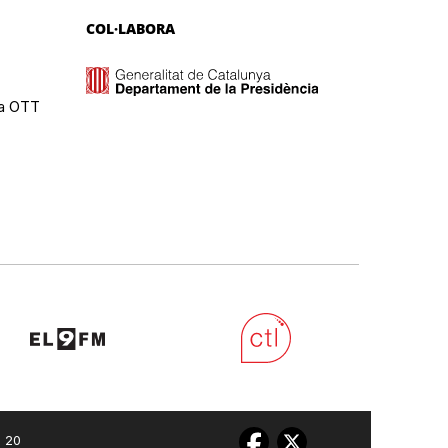
COL·LABORA
ma OTT
0 20