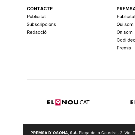
CONTACTE
PREMSA
Publicitat
Publicita
Subscripcions
Qui som
Redacció
On som
Codi deo
Premis
PREMSA D´OSONA, S.A.
Plaça de la Catedral, 2. Vic. T