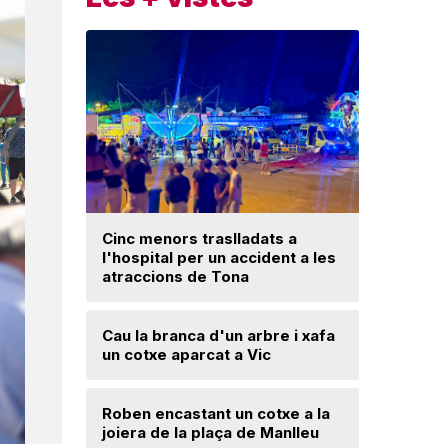
Cinc menors traslladats a
l'hospital per un accident a les
Un ‘palau
atraccions de Tona
Una mone
Cau la branca d'un arbre i xafa
troballa 
un cotxe aparcat a Vic
d'excava
Lloses d
Roben encastant un cotxe a la
joiera de la plaça de Manlleu
Radiograf