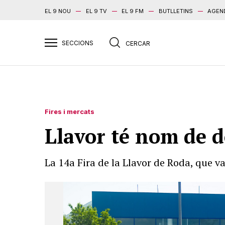
EL 9 NOU
EL 9 TV
EL 9 FM
BUTLLETINS
AGEN
Fires i mercats
Llavor té nom de 
La 14a Fira de la Llavor de Roda, que v