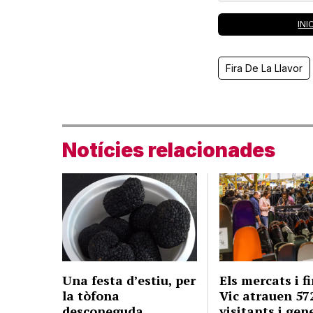
INI
Fira De La Llavor
Notícies relacionades
Una festa d’estiu, per
Els mercats i fi
la tòfona
Vic atrauen 57
desconeguda
visitants i gen