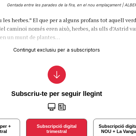
Gentada entre les parades de la fira, en el nou emplaçament |
ALBER
 les herbes.” El que per a alguns profans tot aquell ver
del caminoi només eren això, herbes, als ulls d’Astrid v
aven un munt de plantes…
Contingut exclusiu per a subscriptors