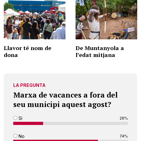
Llavor té nom de
De Muntanyola a
dona
l’edat mitjana
LA PREGUNTA
Marxa de vacances a fora del
seu municipi aquest agost?
Sí
26%
No
74%