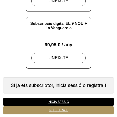
Si ja ets subscriptor, inicia sessió o registra't
INICIA SESSIÓ
REGISTRA'T