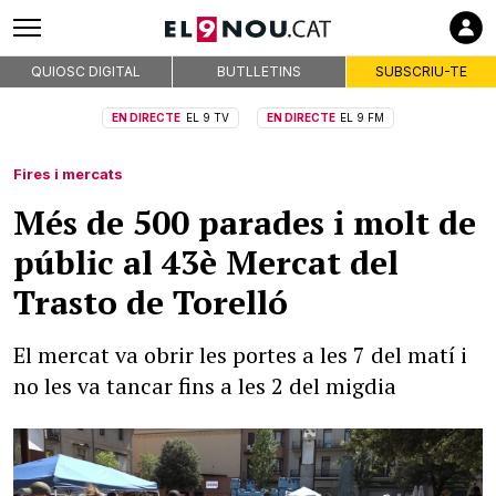
QUIOSC DIGITAL
BUTLLETINS
SUBSCRIU-TE
EN DIRECTE
EL 9 TV
EN DIRECTE
EL 9 FM
Fires i mercats
Més de 500 parades i molt de
públic al 43è Mercat del
Trasto de Torelló
El mercat va obrir les portes a les 7 del matí i
no les va tancar fins a les 2 del migdia