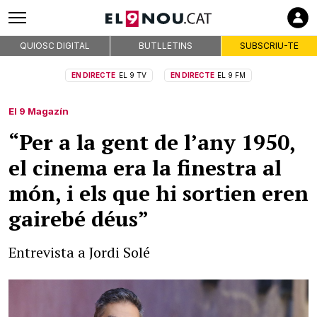
QUIOSC DIGITAL
BUTLLETINS
SUBSCRIU-TE
EN DIRECTE
EL 9 TV
EN DIRECTE
EL 9 FM
El 9 Magazín
“Per a la gent de l’any 1950,
el cinema era la finestra al
món, i els que hi sortien eren
gairebé déus”
Entrevista a Jordi Solé