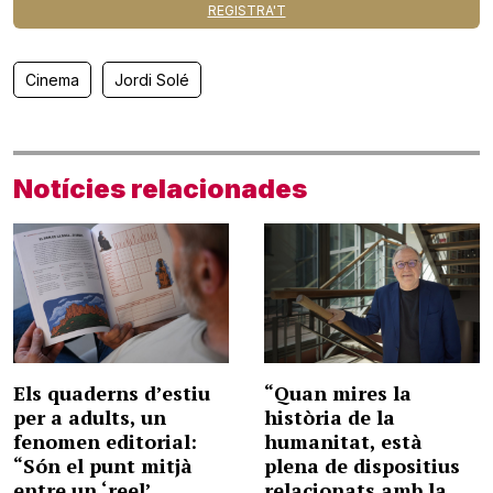
REGISTRA'T
Cinema
Jordi Solé
Notícies relacionades
Els quaderns d’estiu
“Quan mires la
per a adults, un
història de la
fenomen editorial:
humanitat, està
“Són el punt mitjà
plena de dispositius
entre un ‘reel’
relacionats amb la