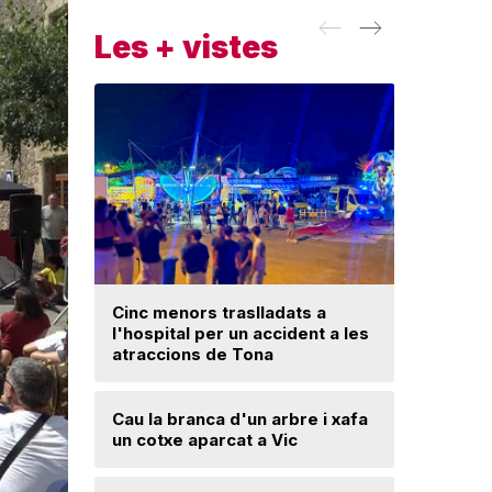
Les + vistes
Cinc menors traslladats a
l'hospital per un accident a les
Un ‘palau
atraccions de Tona
Una mone
Cau la branca d'un arbre i xafa
troballa 
un cotxe aparcat a Vic
d'excava
Lloses d