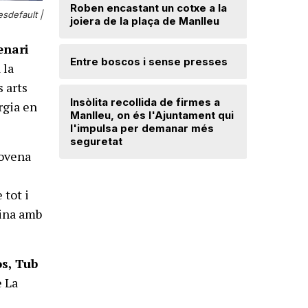
Roben encastant un cotxe a la
default |
joiera de la plaça de Manlleu
Radiograf
Ripollès:
enari
qualificat
Entre boscos i sense presses
 la
s arts
Desperfe
Insòlita recollida de firmes a
de vent a
rgia en
Manlleu, on és l'Ajuntament qui
l'impulsa per demanar més
seguretat
Dos detin
novena
de forma 
d'una bot
 tot i
pina amb
os, Tub
e La