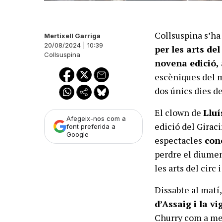
Collsuspina s’ha
Mertixell Garriga
20/08/2024 | 10:39
per les arts del 
Collsuspina
novena edició, 
escèniques del m
dos únics dies d
El clown de
Lluí
Afegeix-nos com a
edició del Giraci
font preferida a
Google
espectacles
conc
perdre el diumen
les arts del circ i
Dissabte al matí
d’Assaig i la v
Churry com a mes