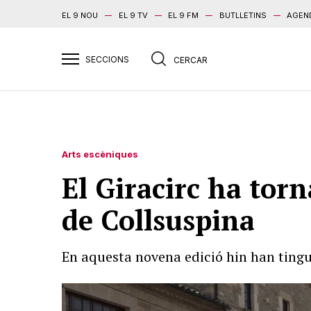
EL 9 NOU
EL 9 TV
EL 9 FM
BUTLLETINS
AGEN
Arts escèniques
El Giracirc ha tor
de Collsuspina
En aquesta novena edició hin han tingu