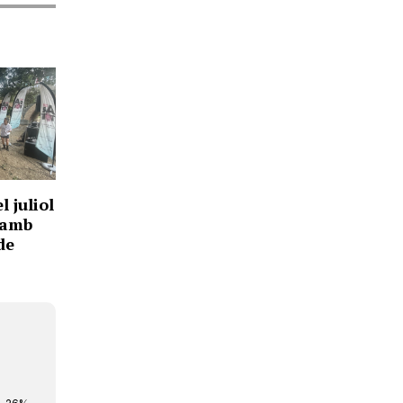
l juliol
 amb
de