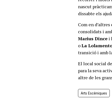
nascut pràcticame
dissabte els ajud
Com en d’altres 
consolidats i am
Marius Dince
i 
o
La Lolament
transició i amb l
El local social d
para la seva acti
altre de les grans
Arts Escèniques