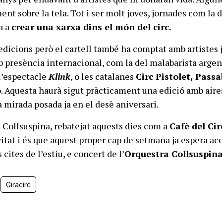
nt sobre la tela. Tot i ser molt joves, jornades com la 
a a
crear una xarxa dins el món del circ.
edicions però el cartell també ha comptat amb artistes 
b presència internacional, com la del malabarista argen
l’espectacle
Klink
, o les catalanes
Circ Pistolet,
Passa
o
. Aquesta haurà sigut pràcticament una edició amb aire
a mirada posada ja en el desè aniversari.
e Collsuspina, rebatejat aquests dies com a
Cafè del Cir
vitat i és que aquest proper cap de setmana ja espera aco
 cites de l’estiu, e concert de l’
Orquestra Collsuspina
Giracirc