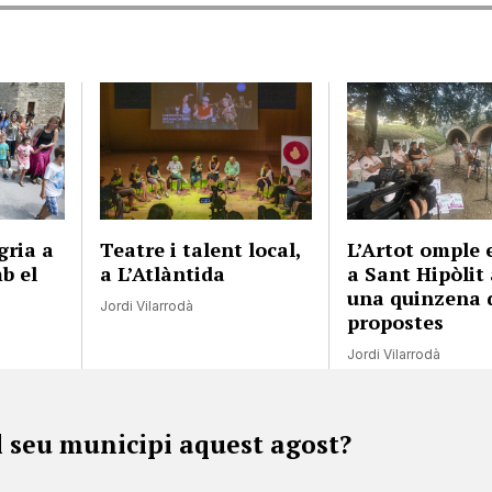
gria a
Teatre i talent local,
L’Artot omple e
b el
a L’Atlàntida
a Sant Hipòlit
una quinzena 
Jordi Vilarrodà
propostes
Jordi Vilarrodà
l seu municipi aquest agost?