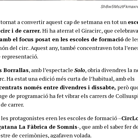
Sh8w5MsztFkmaxres
 tornat a convertir aquest cap de setmana en tot un
esc
circ i de carrer.
Hi ha aterrat el Giracirc, que celebrava
amb el focus posat en les escoles de formació
de le
ón del circ. Aquest any, també concentraven tota l’ene
e representació.
s Borrallas
, amb l’espectacle
Solo
, obria divendres la 
rc. Ha estat una edició més curta de l’habitual, amb els
entrats només entre divendres i dissabte,
però que
ge de programació ha fet vibrar els carrers de Collsus
 de carrer.
, les protagonistes eren les escoles de formació –
CircL
igatana La Fàbrica de Somnis
-, que amb el saber fer d
tre de cerimònies, agafaven volada.