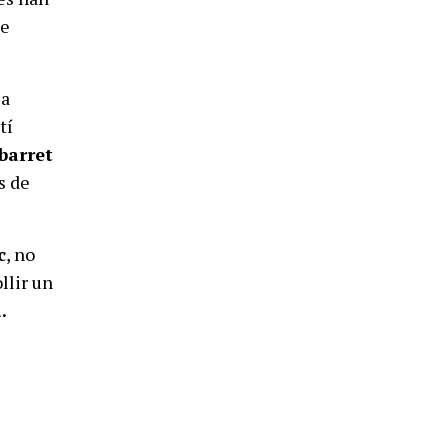
de
ja
tí
barret
s de
c
, no
llir un
.