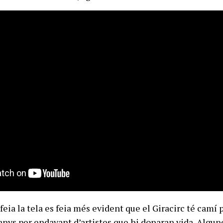
feia la tela es feia més evident que el Giracirc té camí 
 anys per endavant d’artistes que hi donaran vida. Algu