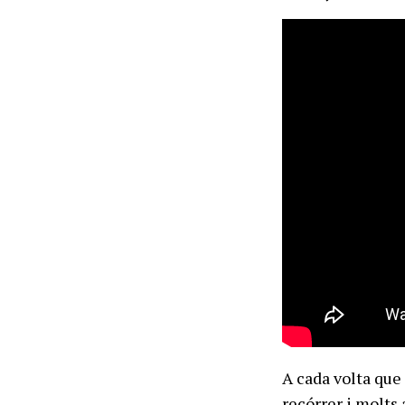
A cada volta que 
recórrer i molts