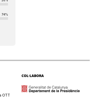
26%
74%
COL·LABORA
ma OTT