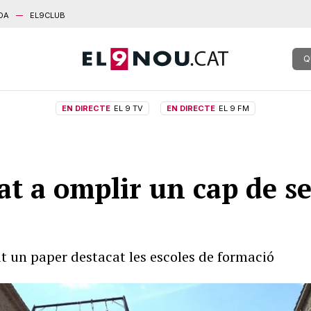
DA
EL9CLUB
Q
EN DIRECTE
EL 9 TV
EN DIRECTE
EL 9 FM
nat a omplir un cap de s
t un paper destacat les escoles de formació