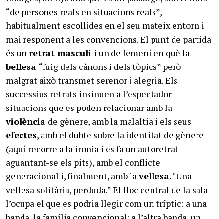
“de persones reals en situacions reals”,
habitualment escollides en el seu mateix entorn i
mai responent a les convencions. El punt de partida
és un
retrat masculí
i un de femení en què la
bellesa
“fuig dels cànons i dels tòpics” però
malgrat això transmet serenor i alegria. Els
successius retrats insinuen a l’espectador
situacions que es poden relacionar amb la
violència
de gènere, amb la malaltia i els seus
efectes
, amb el dubte sobre la identitat de gènere
(aquí recorre a la ironia i es fa un autoretrat
aguantant-se els pits), amb el conflicte
generacional i, finalment, amb la
vellesa
. “Una
vellesa solitària, perduda.” El lloc central de la sala
l’ocupa el que es podria llegir com un tríptic: a una
banda, la família convencional; a l’altra banda, un