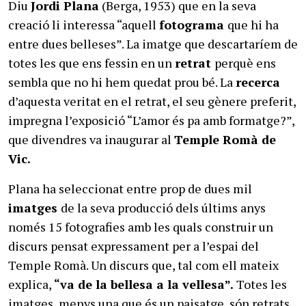
Diu
Jordi Plana
(Berga, 1953) que en la seva
creació li interessa “aquell
fotograma
que hi ha
entre dues belleses”. La imatge que descartaríem de
totes les que ens fessin en un
retrat
perquè ens
sembla que no hi hem quedat prou bé. La
recerca
d’aquesta veritat en el retrat, el seu gènere preferit,
impregna l’exposició “L’amor és pa amb formatge?”,
que divendres va inaugurar al
Temple Romà de
Vic.
Plana ha seleccionat entre prop de dues mil
imatges
de la seva producció dels últims anys
només 15 fotografies amb les quals construir un
discurs pensat expressament per a l’espai del
Temple Romà. Un discurs que, tal com ell mateix
explica,
“va de la bellesa a la vellesa”.
Totes les
imatges, menys una que és un paisatge, són retrats