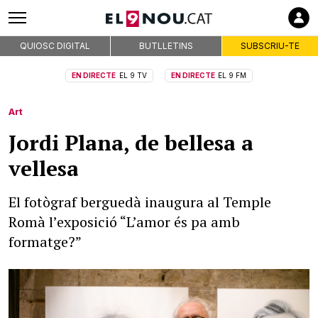
QUIOSC DIGITAL
BUTLLETINS
SUBSCRIU-TE
EN DIRECTE
EL 9 TV
EN DIRECTE
EL 9 FM
Art
Jordi Plana, de bellesa a
vellesa
El fotògraf berguedà inaugura al Temple
Romà l’exposició “L’amor és pa amb
formatge?”