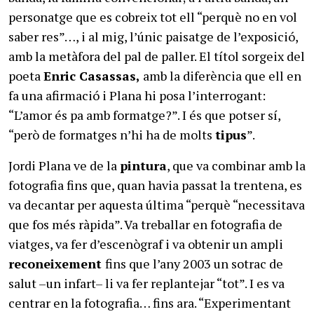
personatge que es cobreix tot ell “perquè no en vol
saber res”…, i al mig, l’únic paisatge de l’exposició,
amb la metàfora del pal de paller. El títol sorgeix del
poeta
Enric Casassas,
amb la diferència que ell en
fa una afirmació i Plana hi posa l’interrogant:
“L’amor és pa amb formatge?”. I és que potser sí,
“però de formatges n’hi ha de molts
tipus
”.
Jordi Plana ve de la
pintura
, que va combinar amb la
fotografia fins que, quan havia passat la trentena, es
va decantar per aquesta última “perquè “necessitava
que fos més ràpida”. Va treballar en fotografia de
viatges, va fer d’escenògraf i va obtenir un ampli
reconeixement
fins que l’any 2003 un sotrac de
salut –un infart– li va fer replantejar “tot”. I es va
centrar en la fotografia… fins ara. “Experimentant