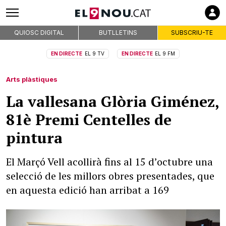
QUIOSC DIGITAL
BUTLLETINS
SUBSCRIU-TE
EN DIRECTE
EL 9 TV
EN DIRECTE
EL 9 FM
Arts plàstiques
La vallesana Glòria Giménez,
81è Premi Centelles de
pintura
El Marçó Vell acollirà fins al 15 d’octubre una
selecció de les millors obres presentades, que
en aquesta edició han arribat a 169