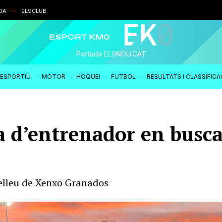
DA
EL9CLUB
Portada EL9NOU.CAT
IESPORTIU
MOTOR
HOQUEI
FUTBOL
RESULTATS I CLASSIFIC
ia d’entrenador en busca
 relleu de Xenxo Granados