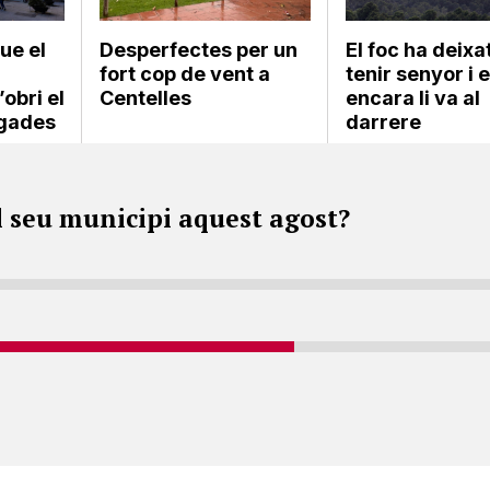
ue el
Desperfectes per un
El foc ha deixa
fort cop de vent a
tenir senyor i e
obri el
Centelles
encara li va al
rgades
darrere
l seu municipi aquest agost?