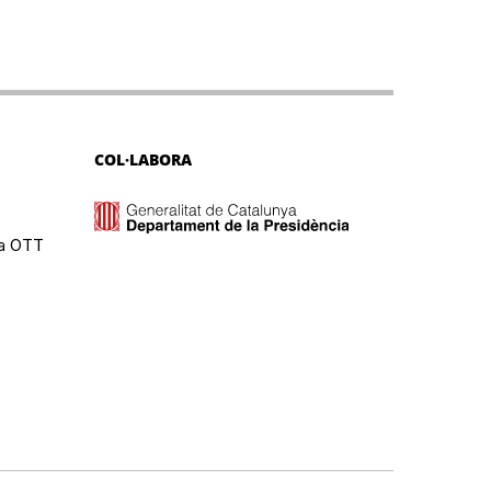
COL·LABORA
ma OTT