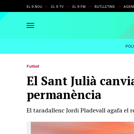
EL 9 NOU
EL 9 TV
EL 9 FM
BUTLLETINS
AGEN
POL
Futbol
El Sant Julià canv
permanència
El taradallenc Jordi Pladevall agafa el