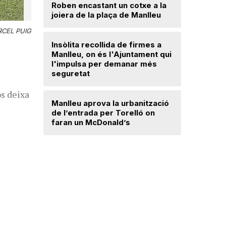
Roben encastant un cotxe a la
joiera de la plaça de Manlleu
Radiograf
Ripollès:
CEL PUIG
qualificat
Insòlita recollida de firmes a
Manlleu, on és l'Ajuntament qui
l'impulsa per demanar més
El temps
seguretat
os deixa
Dos detin
Manlleu aprova la urbanització
de forma 
de l’entrada per Torelló on
d'una bot
faran un McDonald’s