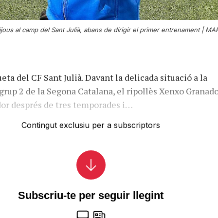
ijous al camp del Sant Julià, abans de dirigir el primer entrenament |
MAR
eta del CF Sant Julià. Davant la delicada situació a la
l grup 2 de la Segona Catalana, el ripollès Xenxo Granad
dor després de tres temporades i…
Contingut exclusiu per a subscriptors