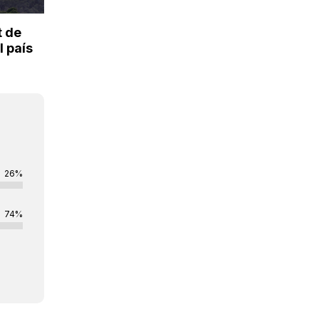
t de
l país
26%
74%