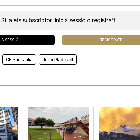
Si ja ets subscriptor, inicia sessió o registra't
CIA SESSIÓ
REGISTRA'T
CF Sant Julià
Jordi Pladevall