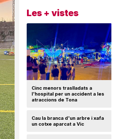
Les + vistes
Cinc menors traslladats a
l'hospital per un accident a les
Un ‘palau
atraccions de Tona
Una mone
Cau la branca d'un arbre i xafa
troballa 
un cotxe aparcat a Vic
d'excava
Lloses d