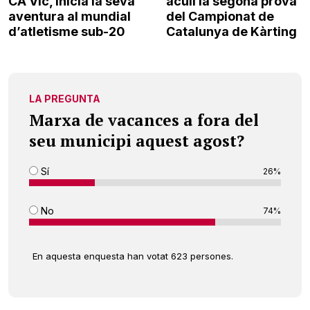
CA Vic, inicia la seva
acull la segona prova
aventura al mundial
del Campionat de
d’atletisme sub-20
Catalunya de Kàrting
LA PREGUNTA
Marxa de vacances a fora del
seu municipi aquest agost?
Sí
26%
No
74%
En aquesta enquesta han votat 623 persones.