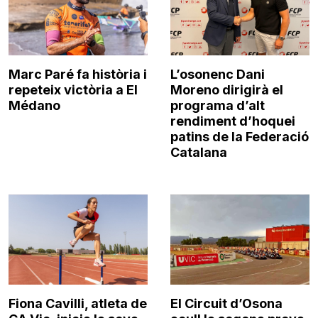
Marc Paré fa història i
L’osonenc Dani
repeteix victòria a El
Moreno dirigirà el
Médano
programa d’alt
rendiment d’hoquei
patins de la Federació
Catalana
Fiona Cavilli, atleta de
El Circuit d’Osona