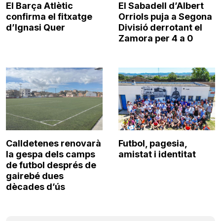
El Barça Atlètic
El Sabadell d’Albert
confirma el fitxatge
Orriols puja a Segona
d’Ignasi Quer
Divisió derrotant el
Zamora per 4 a 0
Calldetenes renovarà
Futbol, pagesia,
la gespa dels camps
amistat i identitat
de futbol després de
gairebé dues
dècades d’ús