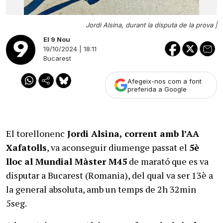
Jordi Alsina, durant la disputa de la prova |
El 9 Nou
19/10/2024 | 18:11
Bucarest
Afegeix-nos com a font
preferida a Google
El torellonenc
Jordi Alsina, corrent amb l’AA
Xafatolls
, va aconseguir diumenge passat el
5è
lloc al Mundial Màster M45
de marató que es va
disputar a Bucarest (Romania), del qual va ser 13è a
la general absoluta, amb un temps de 2h 32min
5seg.