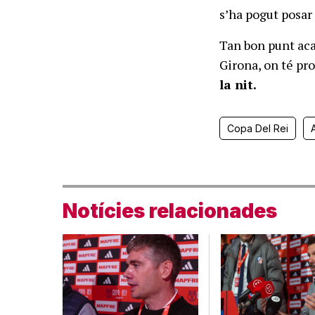
s’ha pogut posar 
Tan bon punt aca
Girona, on té pr
la nit.
Copa Del Rei
Notícies relacionades