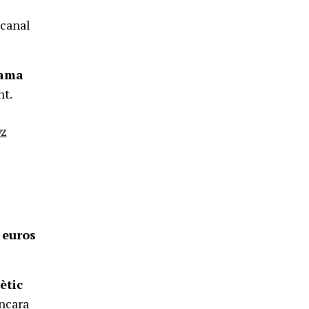
l canal
rama
nt.
0z
 euros
ètic
ncara