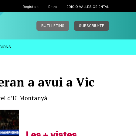
Registra't
Entra
EDICIÓ VALLÈS ORIENTAL
BUTLLETINS
SUBSCRIU-TE
ACIONS
eran a avui a Vic
otel d’El Montanyà
Les + vistes