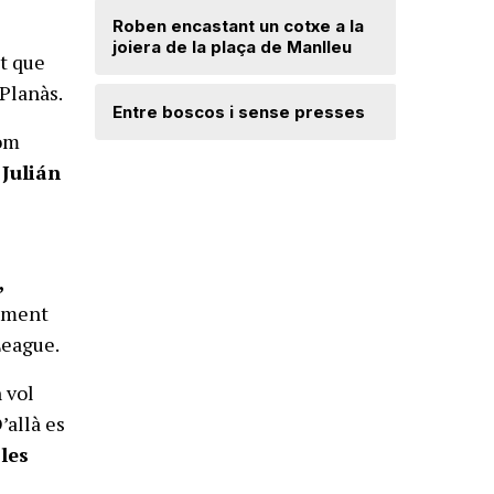
per l’est
l’Escala
Roben encastant un cotxe a la
joiera de la plaça de Manlleu
it que
Desperfe
 Planàs.
de vent a
Entre boscos i sense presses
com
Julián
Radiograf
Ripollès:
qualificat
,
sament
League.
 vol
’allà es
les