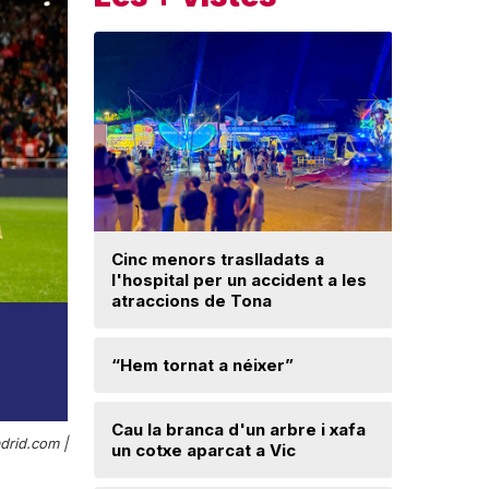
Cinc menors traslladats a
Insòlita 
l'hospital per un accident a les
Manlleu, 
atraccions de Tona
l'impuls
segureta
“Hem tornat a néixer”
Els Bomb
al Baland
Cau la branca d'un arbre i xafa
drid.com |
un cotxe aparcat a Vic
Una famíl