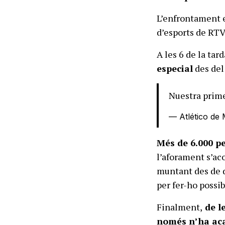
L’enfrontament e
d’esports de RTV
A les 6 de la tar
especial
des del
Nuestra prim
— Atlético de 
Més de 6.000 pe
l’aforament s’ac
muntant des de d
per fer-ho possib
Finalment,
de le
només n’ha aca