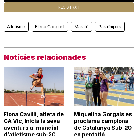
REGISTRA'T
Atletisme
Elena Congost
Marató
Paralímpics
Notícies relacionades
Fiona Cavilli, atleta de
Miquelina Gorgals es
CA Vic, inicia la seva
proclama campiona
aventura al mundial
de Catalunya Sub-20
d’atletisme sub-20
en pentatló