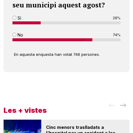
seu municipi aquest agost?
Sí
26%
No
74%
En aquesta enquesta han votat 746 persones.
Les + vistes
Cinc menors traslladats a
l'hospital per un accident a les