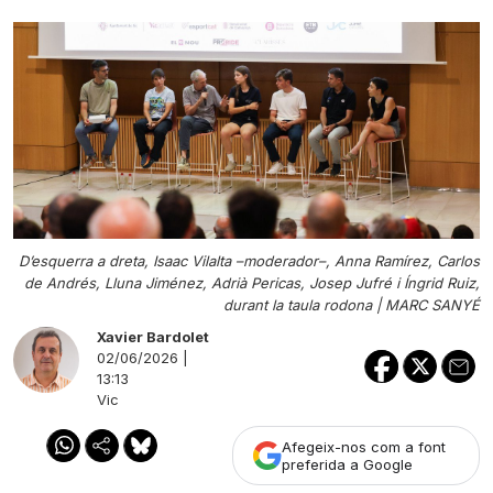
D’esquerra a dreta, Isaac Vilalta –moderador–, Anna Ramírez, Carlos
de Andrés, Lluna Jiménez, Adrià Pericas, Josep Jufré i Íngrid Ruiz,
durant la taula rodona |
MARC SANYÉ
Xavier Bardolet
02/06/2026 |
13:13
Vic
Afegeix-nos com a font
preferida a Google