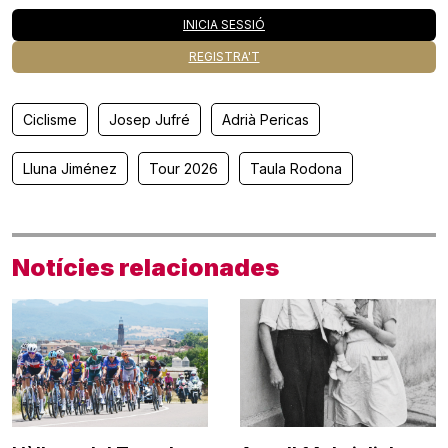
INICIA SESSIÓ
REGISTRA'T
Ciclisme
Josep Jufré
Adrià Pericas
Lluna Jiménez
Tour 2026
Taula Rodona
Notícies relacionades