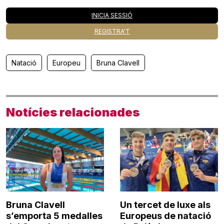
INICIA SESSIÓ
REGISTRA'T
Natació
Europeu
Bruna Clavell
Notícies relacionades
Bruna Clavell
Un tercet de luxe als
s’emporta 5 medalles
Europeus de natació