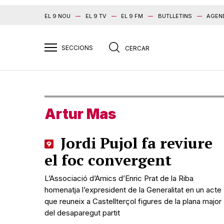
EL 9 NOU
EL 9 TV
EL 9 FM
BUTLLETINS
AGEN
Artur Mas
Jordi Pujol fa reviure
el foc convergent
L’Associació d’Amics d’Enric Prat de la Riba
homenatja l’expresident de la Generalitat en un acte
que reuneix a Castellterçol figures de la plana major
del desaparegut partit