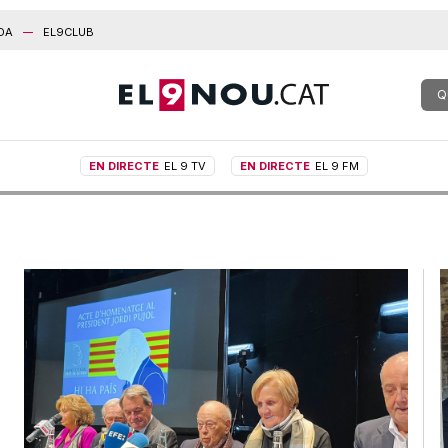
DA
EL9CLUB
Q
EN DIRECTE
EL 9 TV
EN DIRECTE
EL 9 FM