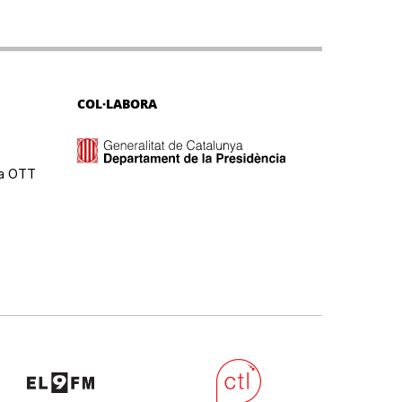
COL·LABORA
ma OTT