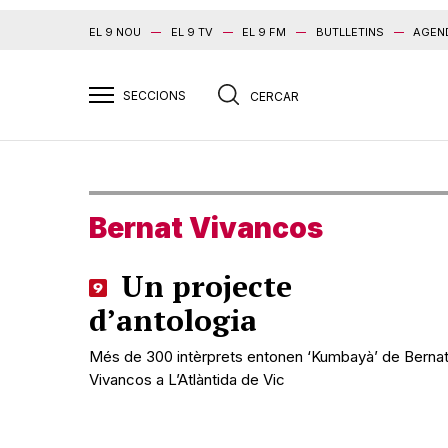
EL 9 NOU
EL 9 TV
EL 9 FM
BUTLLETINS
AGEN
Bernat Vivancos
Un projecte
d’antologia
Més de 300 intèrprets entonen ‘Kumbayà’ de Berna
Vivancos a L’Atlàntida de Vic