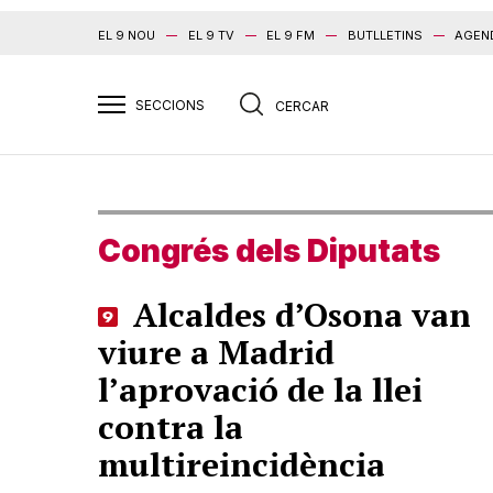
EL 9 NOU
EL 9 TV
EL 9 FM
BUTLLETINS
AGEN
Congrés dels Diputats
Alcaldes d’Osona van
viure a Madrid
l’aprovació de la llei
contra la
multireincidència