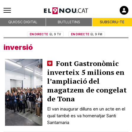
QUIOSC DIGITAL
BUTLLETINS
SUBSCRIU-TE
EN DIRECTE
EL 9 TV
EN DIRECTE
EL 9 FM
inversió
Font Gastronòmic
inverteix 5 milions en
l’ampliació del
magatzem de congelat
de Tona
El van inaugurar dilluns en un acte en el
qual també es va homenatjar Santi
Santamaria