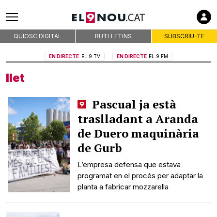
QUIOSC DIGITAL
BUTLLETINS
SUBSCRIU-TE
EN DIRECTE
EL 9 TV
EN DIRECTE
EL 9 FM
llet
Pascual ja està
traslladant a Aranda
de Duero maquinària
de Gurb
L’empresa defensa que estava
programat en el procés per adaptar la
planta a fabricar mozzarella