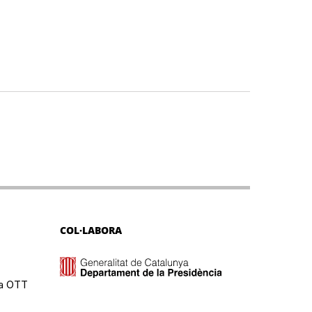
COL·LABORA
ma OTT