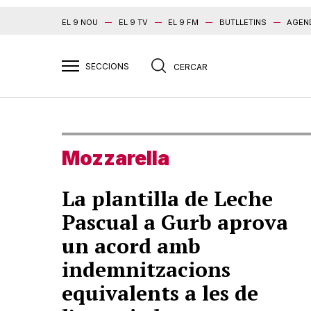
EL 9 NOU
EL 9 TV
EL 9 FM
BUTLLETINS
AGEN
Mozzarella
La plantilla de Leche
Pascual a Gurb aprova
un acord amb
indemnitzacions
equivalents a les de