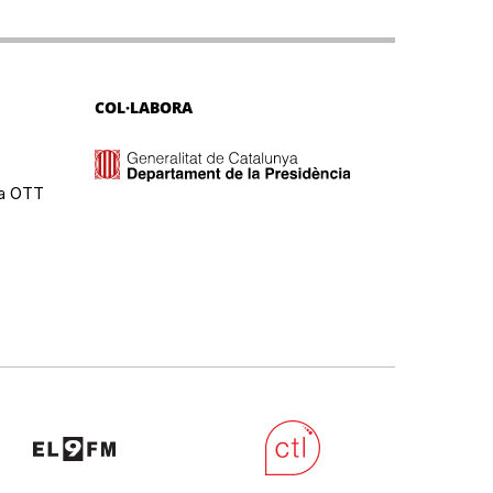
COL·LABORA
ma OTT