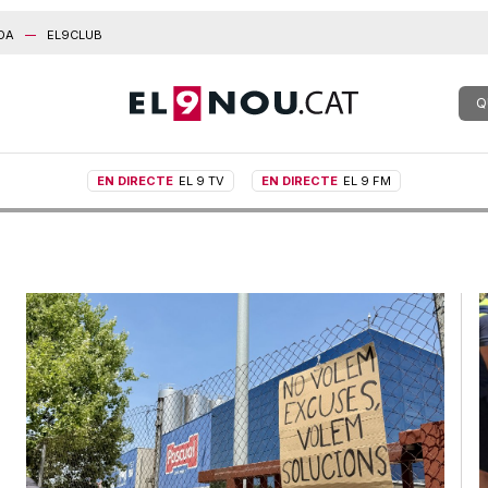
DA
EL9CLUB
Q
EN DIRECTE
EL 9 TV
EN DIRECTE
EL 9 FM