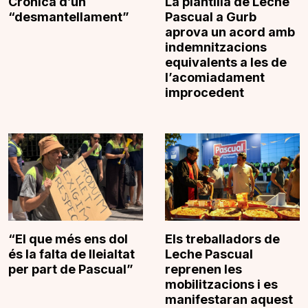
Crònica d’un
La plantilla de Leche
“desmantellament”
Pascual a Gurb
aprova un acord amb
indemnitzacions
equivalents a les de
l’acomiadament
improcedent
“El que més ens dol
Els treballadors de
és la falta de lleialtat
Leche Pascual
per part de Pascual”
reprenen les
mobilitzacions i es
manifestaran aquest