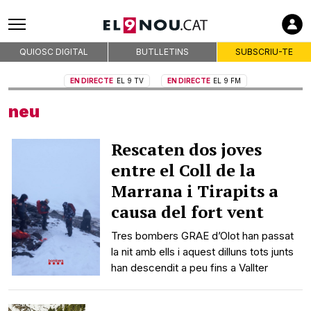
QUIOSC DIGITAL
BUTLLETINS
SUBSCRIU-TE
EN DIRECTE
EL 9 TV
EN DIRECTE
EL 9 FM
neu
Rescaten dos joves
entre el Coll de la
Marrana i Tirapits a
causa del fort vent
Tres bombers GRAE d’Olot han passat
la nit amb ells i aquest dilluns tots junts
han descendit a peu fins a Vallter