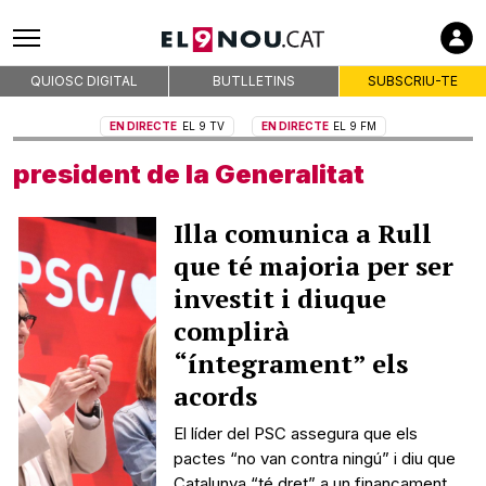
QUIOSC DIGITAL
BUTLLETINS
SUBSCRIU-TE
EN DIRECTE
EL 9 TV
EN DIRECTE
EL 9 FM
president de la Generalitat
Illa comunica a Rull
que té majoria per ser
investit i diuque
complirà
“íntegrament” els
acords
El líder del PSC assegura que els
pactes “no van contra ningú” i diu que
Catalunya “té dret” a un finançament