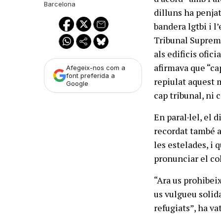
Barcelona
dilluns ha penja
bandera lgtbi i l
Tribunal Suprem 
als edificis ofic
afirmava que “cap
Afegeix-nos com a
font preferida a
repiulat aquest 
Google
cap tribunal, ni 
En paral·lel, el 
recordat també a
les estelades, i 
pronunciar el co
“Ara us prohibeix
us vulgueu solida
refugiats”, ha va