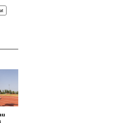
at
au
s