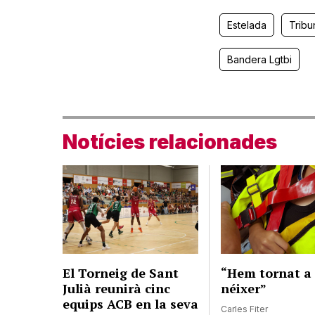
Estelada
Tribu
Bandera Lgtbi
Notícies relacionades
El Torneig de Sant
“Hem tornat a
Julià reunirà cinc
néixer”
equips ACB en la seva
Carles Fiter