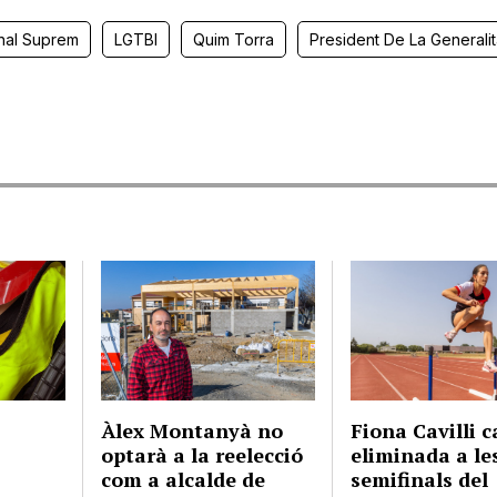
nal Suprem
LGTBI
Quim Torra
President De La Generalit
Àlex Montanyà no
Fiona Cavilli c
optarà a la reelecció
eliminada a le
com a alcalde de
semifinals del