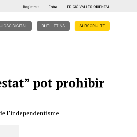
Registra't
Entra
EDICIÓ VALLÈS ORIENTAL
UIOSC DIGITAL
BUTLLETINS
SUBSCRIU-TE
estat” pot prohibir
a de l’independentisme