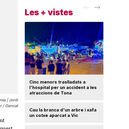
Les + vistes
Cinc menors traslladats a
l'hospital per un accident a les
Un ‘palau
atraccions de Tona
mia |
Jordi
Una mone
 / Gencat
Cau la branca d'un arbre i xafa
troballa 
un cotxe aparcat a Vic
d'excava
nt
Lloses d
aquest