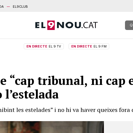
DA
EL9CLUB
Q
EN DIRECTE
EL 9 TV
EN DIRECTE
EL 9 FM
 “cap tribunal, ni cap 
 l’estelada
bint les estelades” i no hi va haver queixes for