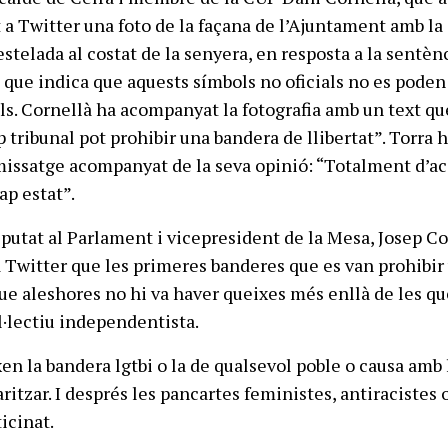
t a Twitter una foto de la façana de l’Ajuntament amb la
’estelada al costat de la senyera, en resposta a la sentèn
que indica que aquests símbols no oficials no es poden 
ials. Cornellà ha acompanyat la fotografia amb un text qu
 tribunal pot prohibir una bandera de llibertat”. Torra 
missatge acompanyat de la seva opinió: “Totalment d’ac
cap estat”.
diputat al Parlament i vicepresident de la Mesa, Josep Co
 Twitter que les primeres banderes que es van prohibir
que aleshores no hi va haver queixes més enllà de les qu
l·lectiu independentista.
en la bandera lgtbi o la de qualsevol poble o causa amb 
ritzar. I després les pancartes feministes, antiracistes 
ticinat.