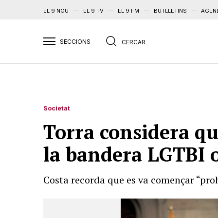
EL 9 NOU
EL 9 TV
EL 9 FM
BUTLLETINS
AGEN
Societat
Torra considera que
la bandera LGTBI o
Costa recorda que es va començar “prohi