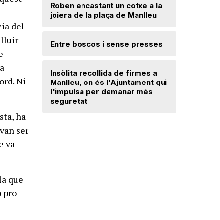
Roben encastant un cotxe a la
joiera de la plaça de Manlleu
Radiograf
cia del
Ripollès:
qualificat
lluir
Entre boscos i sense presses
e
Desperfe
ha
Insòlita recollida de firmes a
de vent a
ord. Ni
Manlleu, on és l'Ajuntament qui
l'impulsa per demanar més
seguretat
Dos detin
de forma 
sta, ha
d'una bot
 van ser
e va
la que
o pro-