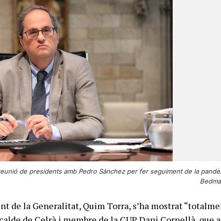
a reunió de presidents amb Pedro Sánchez per fer seguiment de la pandè
Bedmar
nt de la Generalitat, Quim Torra, s’ha mostrat “totalme
lcalde de Celrà i membre de la CUP Dani Cornellà, que 