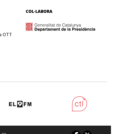
COL·LABORA
ma OTT