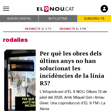
QUIOSC DIGITAL
BUTLLETINS
SUBSCRIU-TE
EN DIRECTE
EL 9 TV
EN DIRECTE
EL 9 FM
rodalies
Per què les obres dels
últims anys no han
solucionat les
incidències de la línia
R3?
L’Infopòdcast d’EL 9 NOU. Dilluns 13 de
juliol del 2026. Amb Miquel Giol i Arnau
Giner. Una coproducció d’EL 9 FM i La
Xarxa