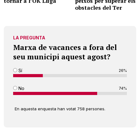
tornar a l’OK Lliga
peixos per superar els
obstacles del Ter
LA PREGUNTA
Marxa de vacances a fora del
seu municipi aquest agost?
Sí
26%
No
74%
En aquesta enquesta han votat 758 persones.