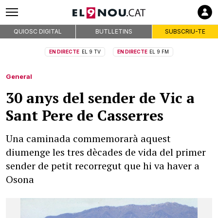
QUIOSC DIGITAL
BUTLLETINS
SUBSCRIU-TE
EN DIRECTE
EL 9 TV
EN DIRECTE
EL 9 FM
General
30 anys del sender de Vic a
Sant Pere de Casserres
Una caminada commemorarà aquest
diumenge les tres dècades de vida del primer
sender de petit recorregut que hi va haver a
Osona