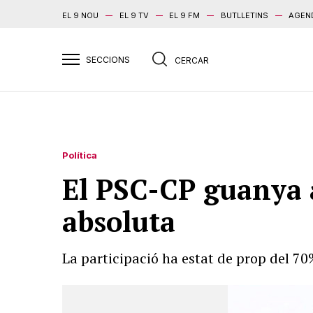
EL 9 NOU
EL 9 TV
EL 9 FM
BUTLLETINS
AGEN
Política
El PSC-CP guanya a
absoluta
La participació ha estat de prop del 7