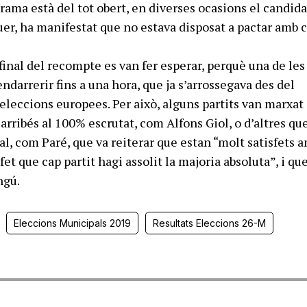
rama està del tot obert, en diverses ocasions el candida
uer, ha manifestat que no estava disposat a pactar amb 
 final del recompte es van fer esperar, perquè una de le
endarrerir fins a una hora, que ja s’arrossegava des del
eleccions europees. Per això, alguns partits van marxat
arribés al 100% escrutat, com Alfons Giol, o d’altres qu
nal, com Paré, que va reiterar que estan “molt satisfets 
 fet que cap partit hagi assolit la majoria absoluta”, i qu
ngú.
Eleccions Municipals 2019
Resultats Eleccions 26-M