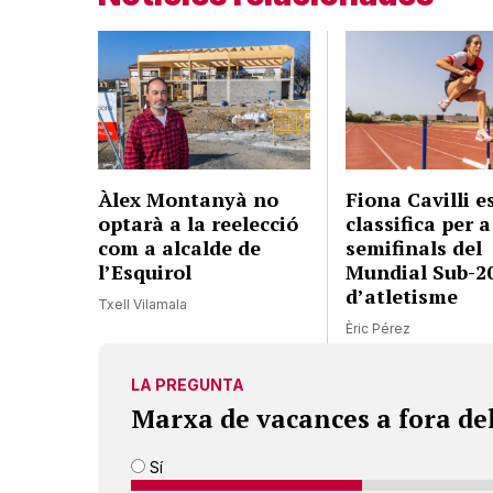
Àlex Montanyà no
Fiona Cavilli e
optarà a la reelecció
classifica per a
com a alcalde de
semifinals del
l’Esquirol
Mundial Sub-2
d’atletisme
Txell Vilamala
Èric Pérez
LA PREGUNTA
Marxa de vacances a fora de
Sí