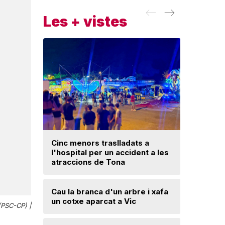
Les + vistes
Cinc menors traslladats a
l'hospital per un accident a les
Un ‘palau
atraccions de Tona
Una mone
Cau la branca d'un arbre i xafa
troballa 
un cotxe aparcat a Vic
d'excava
(PSC-CP) |
Lloses d