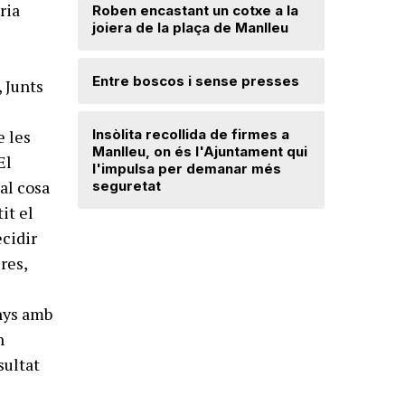
ria
Roben encastant un cotxe a la
joiera de la plaça de Manlleu
Radiograf
Ripollès:
s
qualificat
Entre boscos i sense presses
 Junts
Desperfe
Insòlita recollida de firmes a
e les
de vent a
Manlleu, on és l'Ajuntament qui
El
l'impulsa per demanar més
ual cosa
seguretat
Dos detin
de forma 
it el
d'una bot
ecidir
res,
anys amb
n
sultat