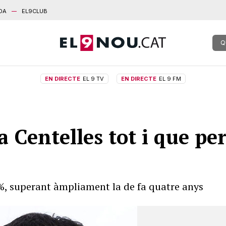
DA
EL9CLUB
Q
EN DIRECTE
EL 9 TV
EN DIRECTE
EL 9 FM
 Centelles tot i que per
0%, superant àmpliament la de fa quatre anys