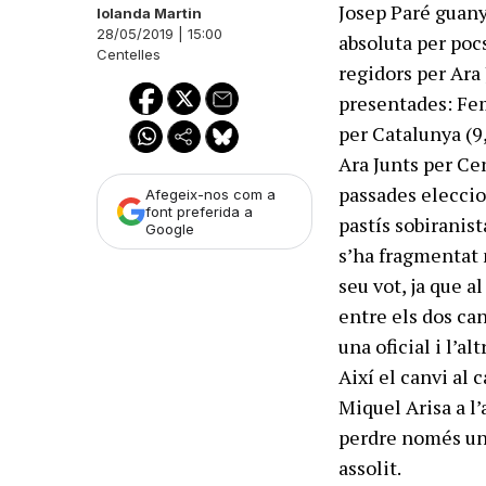
Josep Paré guany
Iolanda Martin
28/05/2019 | 15:00
absoluta per pocs
Centelles
regidors per Ara
presentades: Fem
per Catalunya (9
Ara Junts per Ce
passades eleccio
Afegeix-nos com a
font preferida a
pastís sobiranist
Google
s’ha fragmentat m
seu vot, ja que a
entre els dos ca
una oficial i l’a
Així el canvi al
Miquel Arisa a l
perdre només un 
assolit.