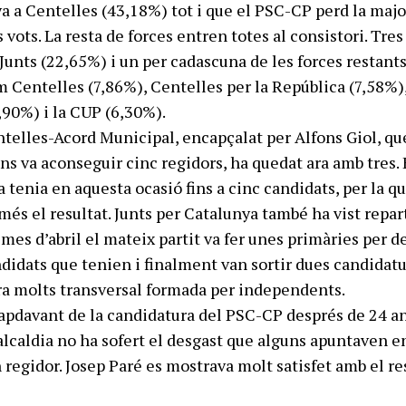
a a Centelles (43,18%) tot i que el PSC-CP perd la majo
 vots. La resta de forces entren totes al consistori. Tres
 Junts (22,65%) i un per cadascuna de les forces restant
 Centelles (7,86%), Centelles per la República (7,58%),
,90%) i la CUP (6,30%).
ntelles-Acord Municipal, encapçalat per Alfons Giol, qu
ns va aconseguir cinc regidors, ha quedat ara amb tres. 
a tenia en aquesta ocasió fins a cinc candidats, per la q
és el resultat. Junts per Catalunya també ha vist repart
l mes d’abril el mateix partit va fer unes primàries per d
ndidats que tenien i finalment van sortir dues candidatu
ltra molts transversal formada per independents.
 capdavant de la candidatura del PSC-CP després de 24 
’alcaldia no ha sofert el desgast que alguns apuntaven e
regidor. Josep Paré es mostrava molt satisfet amb el re