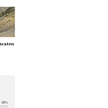
escaten
26%