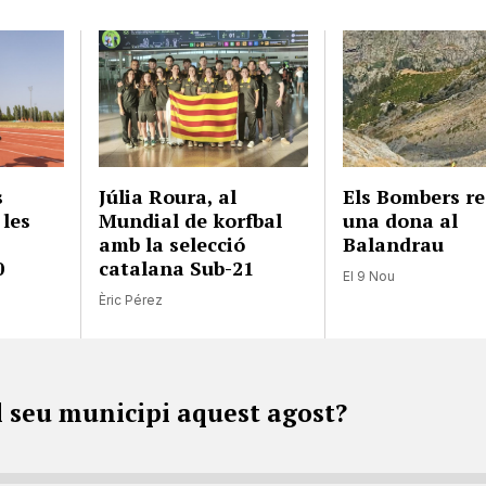
s
Júlia Roura, al
Els Bombers r
 les
Mundial de korfbal
una dona al
amb la selecció
Balandrau
0
catalana Sub-21
El 9 Nou
Èric Pérez
l seu municipi aquest agost?