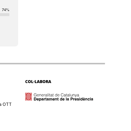
74%
COL·LABORA
ma OTT