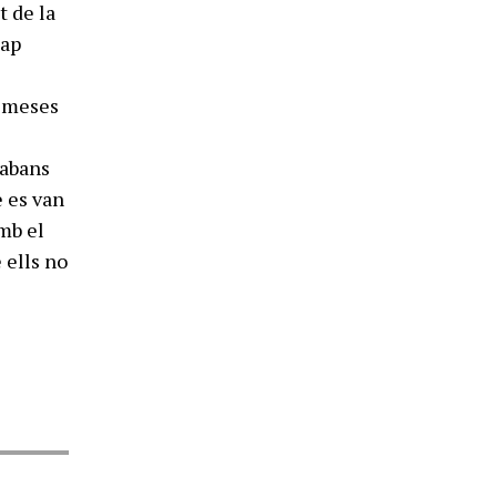
t de la
cap
s meses
 abans
e es van
amb el
e ells no