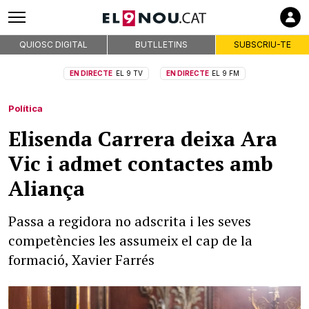
QUIOSC DIGITAL
BUTLLETINS
SUBSCRIU-TE
EN DIRECTE
EL 9 TV
EN DIRECTE
EL 9 FM
Política
Elisenda Carrera deixa Ara
Vic i admet contactes amb
Aliança
Passa a regidora no adscrita i les seves
competències les assumeix el cap de la
formació, Xavier Farrés