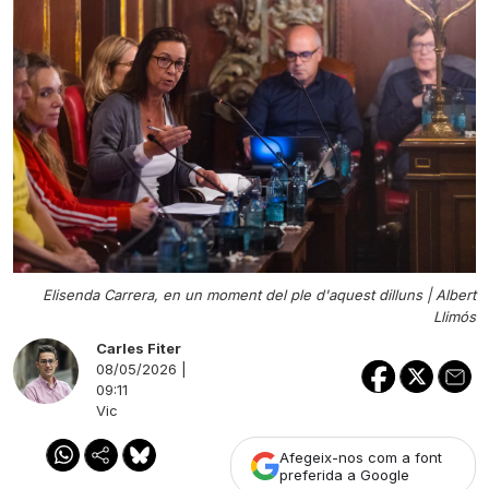
Elisenda Carrera, en un moment del ple d'aquest dilluns |
Albert
Llimós
Carles Fiter
08/05/2026 |
09:11
Vic
Afegeix-nos com a font
preferida a Google