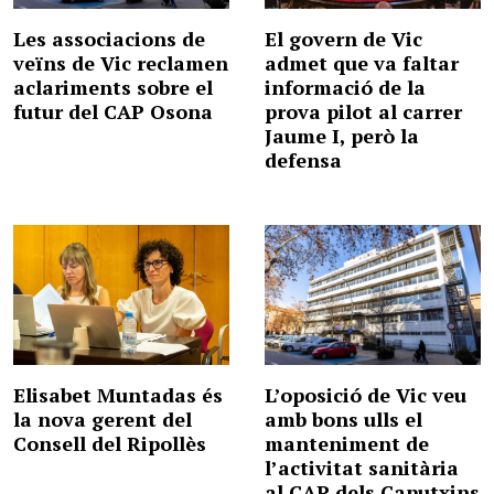
Les associacions de
El govern de Vic
veïns de Vic reclamen
admet que va faltar
aclariments sobre el
informació de la
futur del CAP Osona
prova pilot al carrer
Jaume I, però la
defensa
Elisabet Muntadas és
L’oposició de Vic veu
la nova gerent del
amb bons ulls el
Consell del Ripollès
manteniment de
l’activitat sanitària
al CAP dels Caputxins