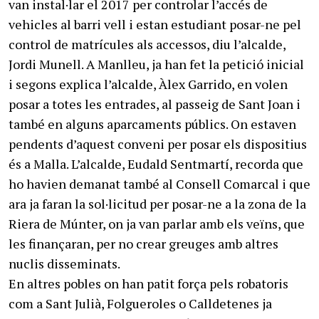
van instal·lar el 2017 per controlar l’accés de
vehicles al barri vell i estan estudiant posar-ne pel
control de matrícules als accessos, diu l’alcalde,
Jordi Munell. A Manlleu, ja han fet la petició inicial
i segons explica l’alcalde, Àlex Garrido, en volen
posar a totes les entrades, al passeig de Sant Joan i
també en alguns aparcaments públics. On estaven
pendents d’aquest conveni per posar els dispositius
és a Malla. L’alcalde, Eudald Sentmartí, recorda que
ho havien demanat també al Consell Comarcal i que
ara ja faran la sol·licitud per posar-ne a la zona de la
Riera de Múnter, on ja van parlar amb els veïns, que
les finançaran, per no crear greuges amb altres
nuclis disseminats.
En altres pobles on han patit força pels robatoris
com a Sant Julià, Folgueroles o Calldetenes ja