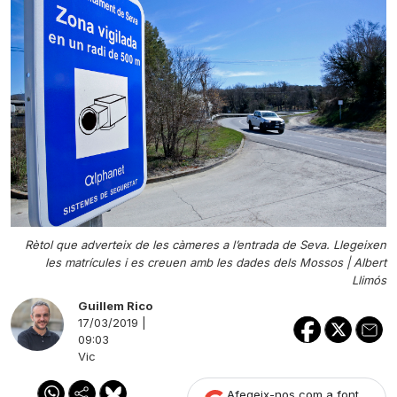
Rètol que adverteix de les càmeres a l’entrada de Seva. Llegeixen
les matrícules i es creuen amb les dades dels Mossos |
Albert
Llimós
Guillem Rico
17/03/2019 |
09:03
Vic
Afegeix-nos com a font