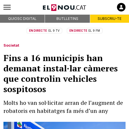
QUIOSC DIGITAL
BUTLLETINS
SUBSCRIU-TE
EN DIRECTE
EL 9 TV
EN DIRECTE
EL 9 FM
Societat
Fins a 16 municipis han
demanat instal·lar càmeres
que controlin vehicles
sospitosos
Molts ho van sol·licitar arran de l’augment de
robatoris en habitatges fa més d’un any