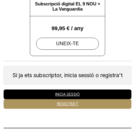
Si ja ets subscriptor, inicia sessió o registra't
INICIA SESSIÓ
REGISTRA'T