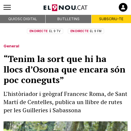
QUIOSC DIGITAL
BUTLLETINS
SUBSCRIU-TE
EN DIRECTE
EL 9 TV
EN DIRECTE
EL 9 FM
General
“Tenim la sort que hi ha
llocs d’Osona que encara són
poc coneguts”
L’històriador i geògraf Francesc Roma, de Sant
Martí de Centelles, publica un llibre de rutes
per les Guilleries i Sabassona