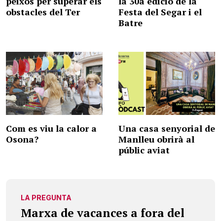
peixos per superar els
la 30a edició de la
obstacles del Ter
Festa del Segar i el
Batre
Com es viu la calor a
Una casa senyorial de
Osona?
Manlleu obrirà al
públic aviat
LA PREGUNTA
Marxa de vacances a fora del