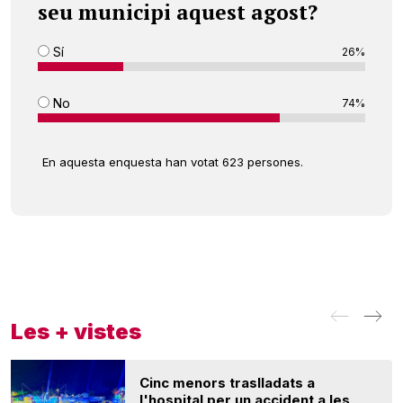
seu municipi aquest agost?
Sí
26%
No
74%
En aquesta enquesta han votat 623 persones.
Les + vistes
Cinc menors traslladats a
l'hospital per un accident a les